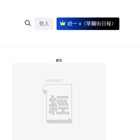
登入
經一 x《華爾街日報》
廣告