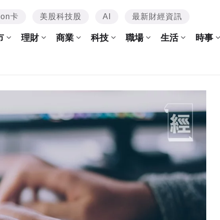
mon卡
美股科技股
AI
最新財經資訊
市
理財
商業
科技
職場
生活
時事