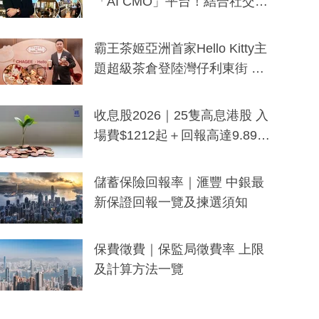
「AI CMO」平台！結合社交聆
聽與廣東話大模型 助中小企數
分鐘生成「貼地」宣傳短片
霸王茶姬亞洲首家Hello Kitty主
題超級茶倉登陸灣仔利東街 推
出首創「伯爵紅茶色」Hello Kitt
y及香港限定特調系列
收息股2026｜25隻高息港股 入
場費$1212起＋回報高達9.89
厘！持續更新
儲蓄保險回報率｜滙豐 中銀最
新保證回報一覽及揀選須知
保費徵費｜保監局徵費率 上限
及計算方法一覽