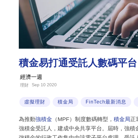
積金易打通受託人數碼平台
經濟一週
Sep 10 2020
理財
虛擬理財
積金局
FinTech最新消息
為推動
強積金
（MPF）制度數碼轉型，
積金局
正
強積金受託人，建成中央共享平台。屆時，強積
強積金的行政工作集中由該電子平台處理，受託