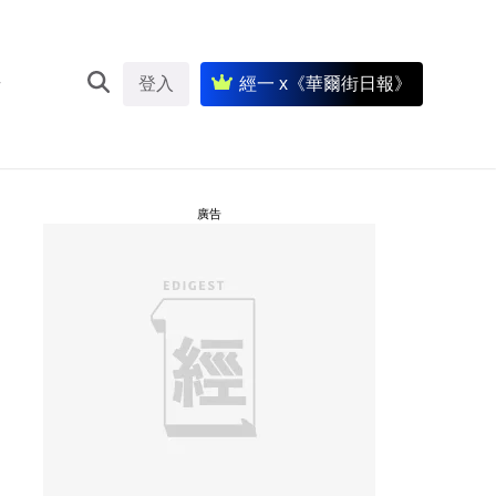
登入
經一 x《華爾街日報》
廣告