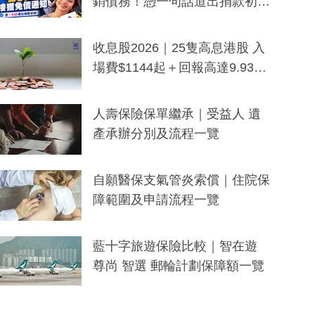
銷債務！憑一句話道出捐款初
衷：加州26萬人接獲免債通知、
一度被誤當詐騙手段
收息股2026｜25隻高息港股 入
場費$1144起＋回報高達9.93
厘！持續更新
人壽保險保單繼承｜受益人 遺
產承辦分別及流程一覽
自願醫保支氣管炎索償｜住院保
障範圍及申請流程一覽
藍十字旅遊保險比較｜智在遊
尊尚 智選 郵輪計劃保障額一覽