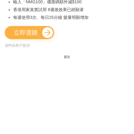
輸入「NMG100」優惠碼額外減$100
香港用家真實試用 8週後效果已經顯著
每週使用3次、每日25分鐘 髮量明顯增加
立即選購
資料由客戶提供
廣告