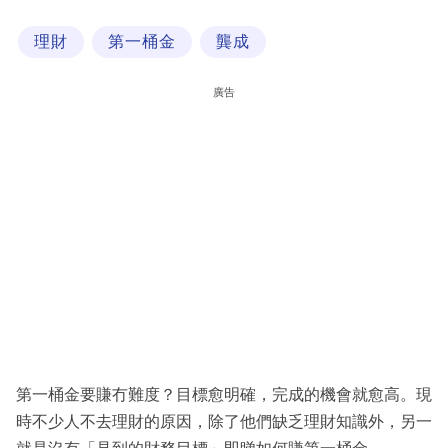
科
理財
第一桶金
龔成
技
職
廣告
場
生
活
時
事
專
欄
訂
閱
第一桶金要賺冇難度？目標愈明確，完成的機會就愈高。現
專
時不少人不去理財的原因，除了他們缺乏理財知識外，另一
區