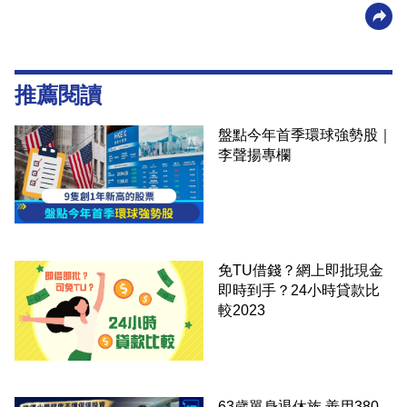
推薦閱讀
盤點今年首季環球強勢股｜
李聲揚專欄
免TU借錢？網上即批現金
即時到手？24小時貸款比
較2023
63歲單身退休族 善用380