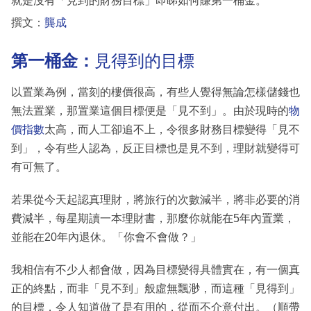
就是沒有「見到的財務目標」即睇如何賺第一桶金。
撰文：
龔成
第一桶金：
見得到的目標
以置業為例，當刻的樓價很高，有些人覺得無論怎樣儲錢也
無法置業，那置業這個目標便是「見不到」。由於現時的
物
價指數
太高，而人工卻追不上，令很多財務目標變得「見不
到」，令有些人認為，反正目標也是見不到，理財就變得可
有可無了。
若果從今天起認真理財，將旅行的次數減半，將非必要的消
費減半，每星期讀一本理財書，那麼你就能在5年內置業，
並能在20年內退休。「你會不會做？」
我相信有不少人都會做，因為目標變得具體實在，有一個真
正的終點，而非「見不到」般虛無飄渺，而這種「見得到」
的目標，令人知道做了是有用的，從而不介意付出。（順帶