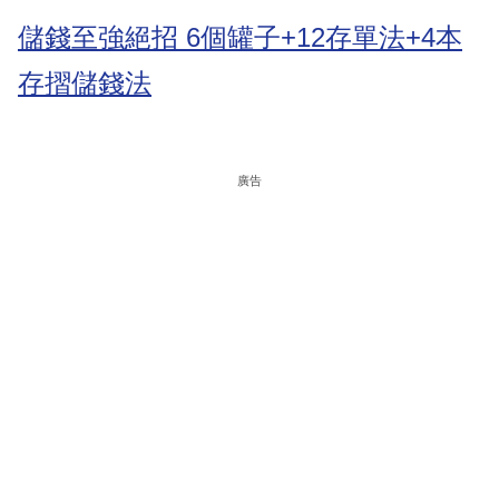
儲錢至強絕招 6個罐子+12存單法+4本
存摺儲錢法
廣告