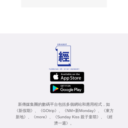
新傳媒集團的數碼平台包括多個網站和應用程式，如
《新假期》
、
《GOtrip》
、
《NM+新Monday》
、
《東方
新地》
、
《more》
、
《Sunday Kiss 親子童萌》
、
《經
濟一週》
。