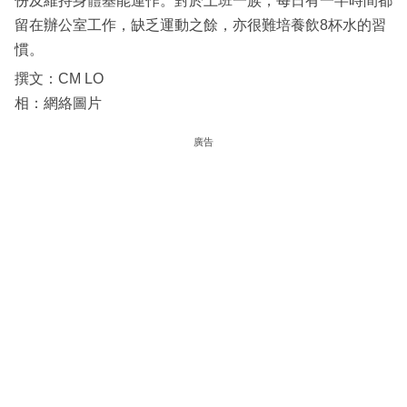
份及維持身體基能運作。對於上班一族，每日有一半時間都
留在辦公室工作，缺乏運動之餘，亦很難培養飲8杯水的習
慣。
撰文：CM LO
相：網絡圖片
廣告