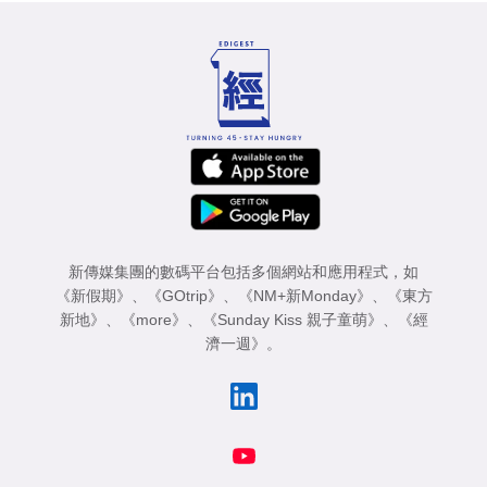
新傳媒集團的數碼平台包括多個網站和應用程式，如
《新假期》
、
《GOtrip》
、
《NM+新Monday》
、
《東方
新地》
、
《more》
、
《Sunday Kiss 親子童萌》
、
《經
濟一週》
。