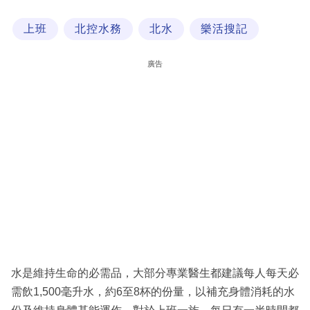
科
上班
北控水務
北水
樂活搜記
技
職
廣告
場
生
活
時
事
專
欄
訂
閱
水是維持生命的必需品，大部分專業醫生都建議每人每天必
專
需飲1,500毫升水，約6至8杯的份量，以補充身體消耗的水
區