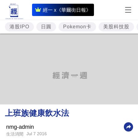
即
經一 x《華爾街日報》
時
財
港股IPO
日圓
Pokemon卡
美股科技股
經
專
題
投
資
樓
市
理
上班族健康飲水法
財
商
nmg-admin
Jul 7 2016
生活消閒
業