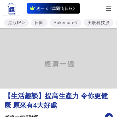
即
經一 x《華爾街日報》
時
財
港股IPO
日圓
Pokemon卡
美股科技股
經
專
題
投
資
樓
市
理
【生活趣談】提高生產力 令你更健
財
康 原來有4大好處
商
業