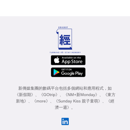
新傳媒集團的數碼平台包括多個網站和應用程式，如
《新假期》
、
《GOtrip》
、
《NM+新Monday》
、
《東方
新地》
、
《more》
、
《Sunday Kiss 親子童萌》
、
《經
濟一週》
。