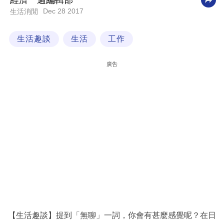
經濟一週編輯部
Dec 28 2017
生活消閒
科
技
生活趣談
生活
工作
職
場
廣告
生
活
時
事
專
欄
訂
閱
專
【生活趣談】提到「無聊」一詞，你會有甚麼感覺呢？在日
區