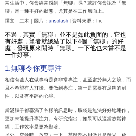
常生活中，你會經常感到「無聊」嗎？或許你會認為「無
聊」是一種不好的狀態，尤其是在工作層面上。
撰文：二木｜圖片：
unsplash
| 資料來源：Inc
不過，其實「無聊」並不是如此負面的，它也
有好處，筆者就總結了以下4個「無聊」的好
處，發現原來閒時「無聊」一下他也未嘗不是
一件好事。
1.無聊令你更專注
相信有些人在做事時是會非常專注，甚至處於無人之境，而
且不希望有人打擾。要做到專注，第一是需要有足夠的耐
性，以及有平靜的心境。
當滿腦子都塞滿了各樣的訊息時，腦袋是無法好好地運作，
更加未能提升專注力。有研究指出，如果可以適當放鬆神
經，工作效率是更為顯著。
另外，空餘時「放空」一下，甚麼都不用做只是發呆、放