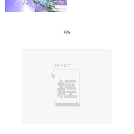
＋下期攪珠日
廣告