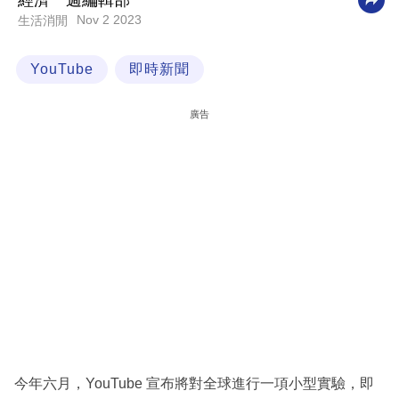
經濟一週編輯部
Nov 2 2023
生活消閒
科
技
YouTube
即時新聞
職
場
廣告
生
活
時
事
專
欄
訂
閱
專
今年六月，YouTube 宣布將對全球進行一項小型實驗，即
區