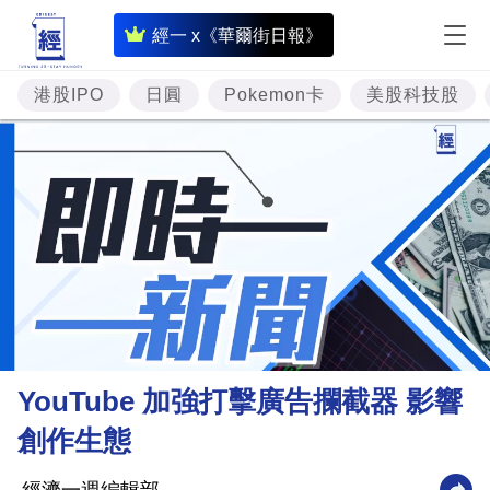
即
經一 x《華爾街日報》
時
財
港股IPO
日圓
Pokemon卡
美股科技股
經
專
題
投
資
樓
市
理
YouTube 加強打擊廣告攔截器 影響
財
創作生態
商
業