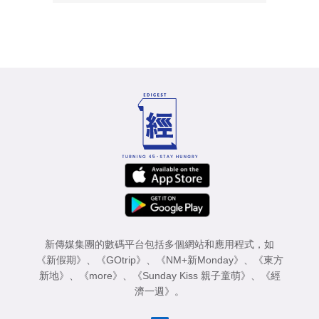
新傳媒集團的數碼平台包括多個網站和應用程式，如
《新假期》
、
《GOtrip》
、
《NM+新Monday》
、
《東方
新地》
、
《more》
、
《Sunday Kiss 親子童萌》
、
《經
濟一週》
。