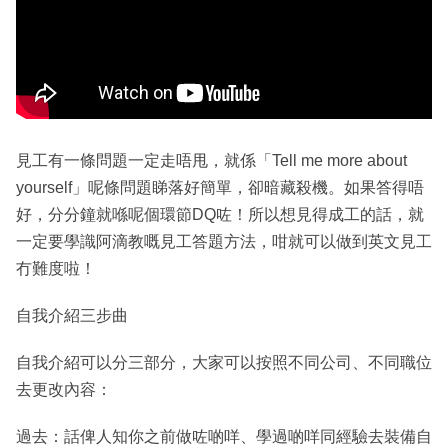
見工有一條問題一定走唔甩，就係「Tell me more about
yourself」呢條問題睇落好簡單，卻暗藏殺機。如果答得唔
好，分分鐘就喺呢個環節DQ咗！所以想見得成工的話，就
一定要學識阿滴教嘅見工答題方法，咁就可以做到英文見工
冇難度啦！
自我介紹三步曲
自我介紹可以分三部分，大家可以按照不同公司、不同職位
去更改內容：
過去：話俾人知你之前做咗啲咩、學過啲咩同經驗去裝備自