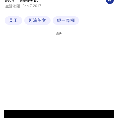
經濟一週編輯部
Jan 7 2017
生活消閒
科
技
見工
阿滴英文
經一專欄
職
場
廣告
生
活
時
事
專
欄
訂
閱
專
區