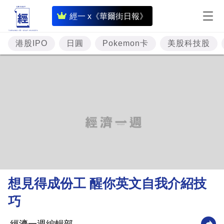
即
經一 x《華爾街日報》
時
財
港股IPO
日圓
Pokemon卡
美股科技股
經
專
題
投
資
樓
市
理
想見得成份工 醒你英文自我介紹技
財
巧
商
業