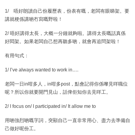
1/ 唔好朗讀自己份履歷表，份表有嘅，老闆有眼睇架。要
講就梗係講啲冇寫嘅野啦！
2/ 唔好講得太長，大概一分鐘就夠啦。講得太長嘅話真係
好悶架。如果老闆自己想再聽多啲，就會再追問架啦！
有用句式：
1/ I’ve always wanted to work in….
老闆一日in咁多人，in咁多post，點會記得你係嚟見咩職位
呢？所以你就要開門見山，話俾佢知你去見咩工。
2/ I focus on/ I participated in/ It allow me to
用啲強烈啲嘅字詞，突顯自己一直非常用心、盡力去準備自
己做好呢份工。