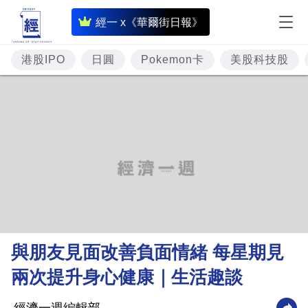
即
經一 x《華爾街日報》
時
財
港股IPO
日圓
Pokemon卡
美股科技股
經
專
題
投
資
樓
市
理
與朋友見面改善負面情緒 每星期見
財
兩次提升身心健康｜生活趣談
商
業