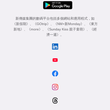
新傳媒集團的數碼平台包括多個網站和應用程式，如
《新假期》
、
《GOtrip》
、
《NM+新Monday》
、
《東方
新地》
、
《more》
、
《Sunday Kiss 親子童萌》
、
《經
濟一週》
。