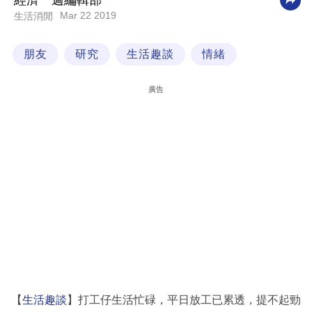
經濟一週編輯部
Mar 22 2019
生活消閒
科
技
朋友
研究
生活趣談
情緒
職
場
廣告
生
活
時
事
專
欄
訂
閱
專
【
生活趣談
】打工仔生活忙碌，平日放工已累透，提不起勁
區