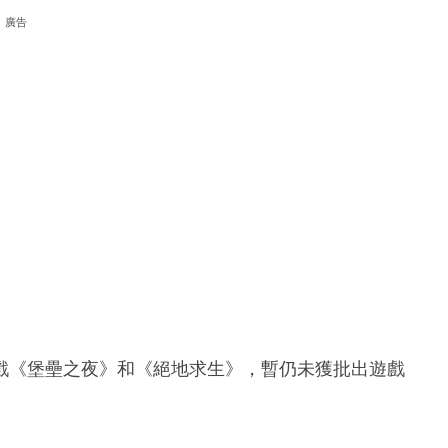
廣告
戲《堡壘之夜》和《絕地求生》，暫仍未獲批出遊戲