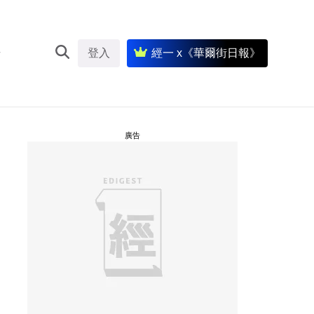
登入
經一 x《華爾街日報》
廣告