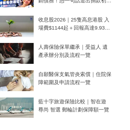
銷債務！憑一句話道出捐款初
衷：加州26萬人接獲免債通知、
一度被誤當詐騙手段
收息股2026｜25隻高息港股 入
場費$1144起＋回報高達9.93
厘！持續更新
人壽保險保單繼承｜受益人 遺
產承辦分別及流程一覽
自願醫保支氣管炎索償｜住院保
障範圍及申請流程一覽
藍十字旅遊保險比較｜智在遊
尊尚 智選 郵輪計劃保障額一覽