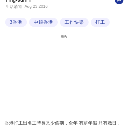
nmg-admin
Aug 23 2016
生活消閒
科
技
3香港
中銀香港
工作快樂
打工
職
場
廣告
生
活
時
事
專
欄
訂
閱
專
香港打工出名工時長又少假期，全年 有薪年假 只有幾日，
區