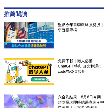
推薦閱讀
盤點今年首季環球強勢股｜
李聲揚專欄
免費下載｜懶人必備
ChatGPT特典 改文翻譯打
code指令直接用
六合彩結果｜8月6日今期
頭獎攪珠即時結果查詢＋中
獎號碼｜近10期攪珠結果