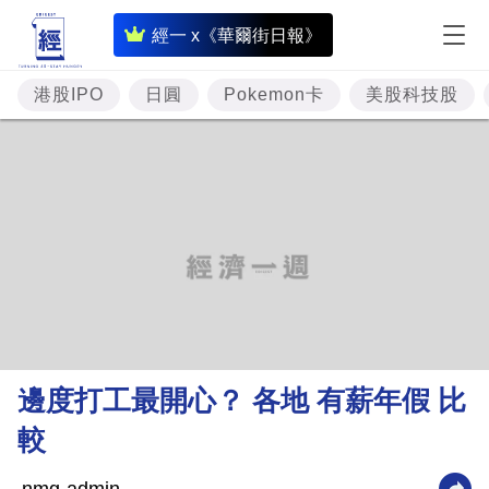
即
經一 x《華爾街日報》
時
財
港股IPO
日圓
Pokemon卡
美股科技股
經
專
題
投
資
樓
市
理
邊度打工最開心？ 各地 有薪年假 比
財
較
商
業