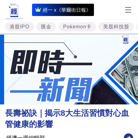
即
經一 x《華爾街日報》
時
財
港股IPO
匯金
Pokemon卡
美股科技股
經
專
題
投
資
樓
市
理
長壽祕訣｜揭示8大生活習慣對心血
財
管健康的影響
商
業