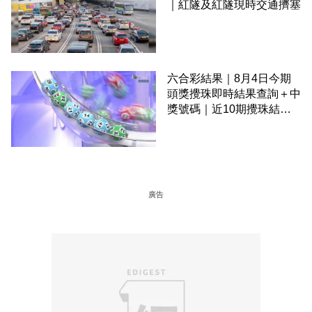
｜紅隧及紅隧現時交通擠塞
六合彩結果｜8月4日今期
頭獎攪珠即時結果查詢＋中
獎號碼｜近10期攪珠結果
＋下期攪珠日
廣告