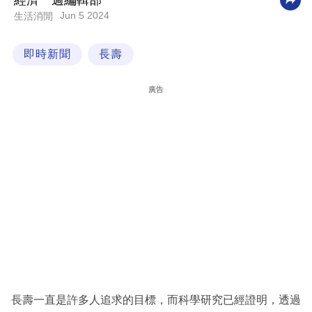
經濟一週編輯部
Jun 5 2024
生活消閒
科
技
即時新聞
長壽
職
場
廣告
生
活
時
事
專
欄
訂
閱
專
長壽一直是許多人追求的目標，而科學研究已經證明，透過
區