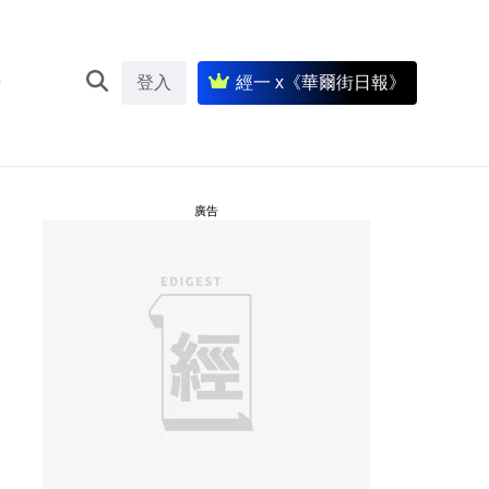
登入
經一 x《華爾街日報》
廣告