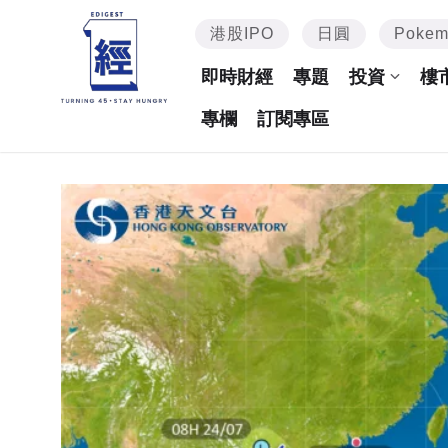
港股IPO
日圓
Poke
即時財經
專題
投資
樓
專欄
訂閱專區