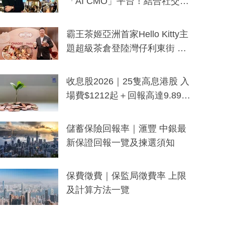
「AI CMO」平台！結合社交聆
聽與廣東話大模型 助中小企數
分鐘生成「貼地」宣傳短片
霸王茶姬亞洲首家Hello Kitty主
題超級茶倉登陸灣仔利東街 推
出首創「伯爵紅茶色」Hello Kitt
y及香港限定特調系列
收息股2026｜25隻高息港股 入
場費$1212起＋回報高達9.89
厘！持續更新
儲蓄保險回報率｜滙豐 中銀最
新保證回報一覽及揀選須知
保費徵費｜保監局徵費率 上限
及計算方法一覽