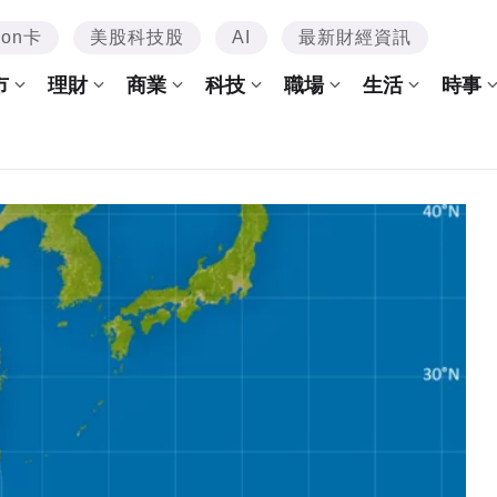
mon卡
美股科技股
AI
最新財經資訊
市
理財
商業
科技
職場
生活
時事