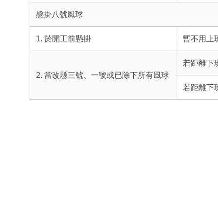
懸掛八號風球
1. 於開工前懸掛
暫不用上
若距離下
2. 當改懸三號、一號或已除下所有風球
若距離下