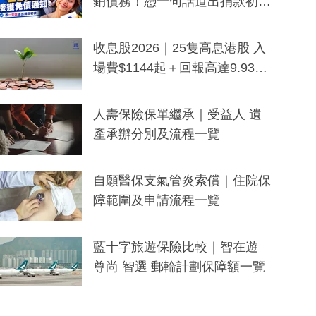
銷債務！憑一句話道出捐款初
衷：加州26萬人接獲免債通知、
一度被誤當詐騙手段
收息股2026｜25隻高息港股 入
場費$1144起＋回報高達9.93
厘！持續更新
人壽保險保單繼承｜受益人 遺
產承辦分別及流程一覽
自願醫保支氣管炎索償｜住院保
障範圍及申請流程一覽
藍十字旅遊保險比較｜智在遊
尊尚 智選 郵輪計劃保障額一覽