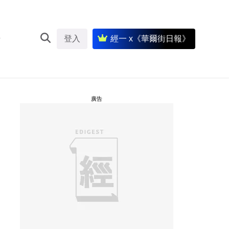
登入
經一 x《華爾街日報》
廣告