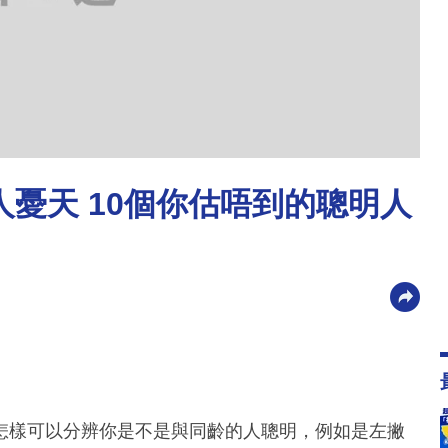
人憂天 10個你估唔到的聰明人
怎樣可以分辨你是不是與同齡的人聰明，例如是左撇