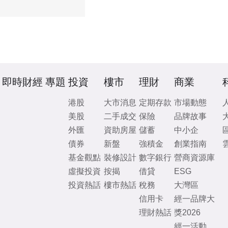
即時財經
專題
投資
樓市
理財
商業
港股
大市消息
定期存款
市場動態
美股
二手成交
保險
品牌故事
外匯
資助房屋
儲蓄
中小企
債券
新盤
強積金
創業指南
基金觀點
裝修設計
數字銀行
營商資源庫
虛擬投資
按揭
借貸
ESG
投資熱話
樓市熱話
稅務
大灣區
信用卡
經一品牌大
理財熱話
獎2026
經一活動