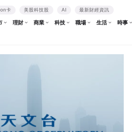
mon卡
美股科技股
AI
最新財經資訊
市
理財
商業
科技
職場
生活
時事