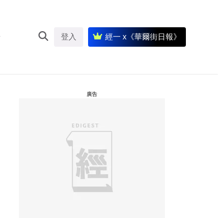
登入
經一 x《華爾街日報》
廣告