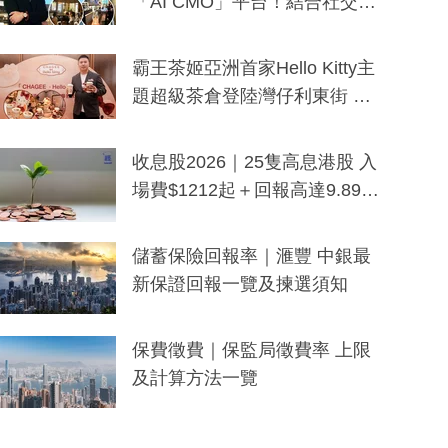
「AI CMO」平台！結合社交聆
聽與廣東話大模型 助中小企數
分鐘生成「貼地」宣傳短片
霸王茶姬亞洲首家Hello Kitty主
題超級茶倉登陸灣仔利東街 推
出首創「伯爵紅茶色」Hello Kitt
y及香港限定特調系列
收息股2026｜25隻高息港股 入
場費$1212起＋回報高達9.89
厘！持續更新
儲蓄保險回報率｜滙豐 中銀最
新保證回報一覽及揀選須知
保費徵費｜保監局徵費率 上限
及計算方法一覽