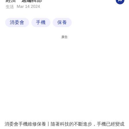
經濟一週編輯部
Mar 14 2024
生活
科
技
消委會
手機
保養
職
場
廣告
生
活
時
事
專
欄
訂
閱
專
消委會手機維修保養丨隨著科技的不斷進步，手機已經變成
區