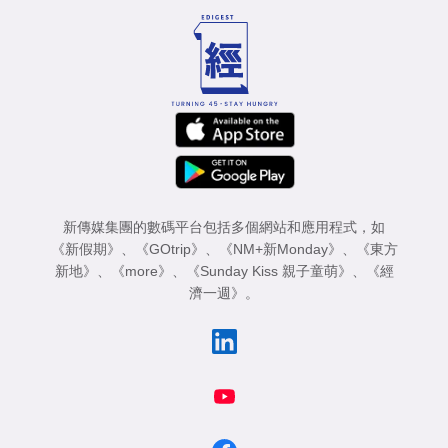
新傳媒集團的數碼平台包括多個網站和應用程式，如
《新假期》
、
《GOtrip》
、
《NM+新Monday》
、
《東方
新地》
、
《more》
、
《Sunday Kiss 親子童萌》
、
《經
濟一週》
。