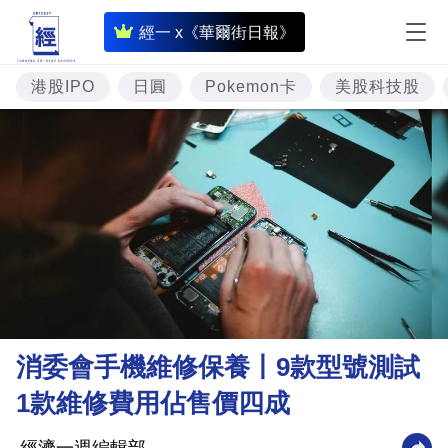
即
經一 x《華爾街日報》
時
財
港股IPO
日圓
Pokemon卡
美股科技股
經
專
題
投
資
樓
市
理
消委會手機維修保養丨9款型號測試
財
1款維修費用佔售價四成
商
業