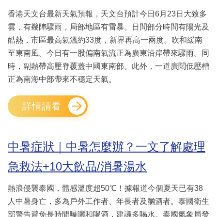
香港天文台最新天氣預報，天文台預計今日6月23日大致多
雲，有幾陣驟雨，局部地區有雷暴。日間部分時間有陽光及
酷熱，市區最高氣溫約33度，新界再高一兩度。吹和緩南
至東南風。今日有一股偏南氣流正為廣東沿岸帶來驟雨。同
時，副熱帶高壓脊覆蓋中國東南部。此外，一道廣闊低壓槽
正為南海中部帶來不穩定天氣。
詳情請看
中暑症狀｜中暑怎麼辦？一文了解處理
急救法+10大飲品/消暑湯水
熱浪侵襲泰國，體感溫度超50℃！據報道今個夏天已有38
人中暑身亡，多為戶外工作者、年長者及酗酒者。泰國衛生
部警告避免長時間曝曬和喝酒，建議多喝水。泰國氣象局發