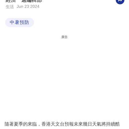
經濟一週編輯部
Jun 23 2024
生活
科
技
中暑預防
職
場
廣告
生
活
時
事
專
欄
訂
閱
專
隨著夏季的來臨，香港天文台預報未來幾日天氣將持續酷
區