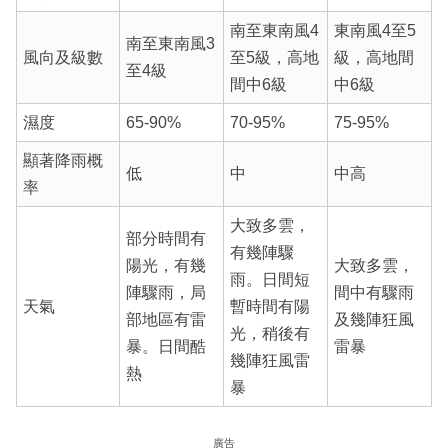
南至東南風4
東南風4至5
南至東南風3
風向及級數
至5級，高地
級，高地間
至4級
間中6級
中6級
濕度
65-90%
70-95%
75-95%
顯著降雨概
低
中
中高
率
大致多雲，
部分時間有
有幾陣驟
陽光，有幾
大致多雲，
雨。日間短
陣驟雨，局
間中有驟雨
天氣
暫時間有陽
部地區有雷
及幾陣狂風
光，稍後有
暴。日間酷
雷暴
幾陣狂風雷
熱
暴
廣告