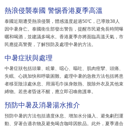
熱浪侵襲泰國 警惕香港夏季高溫
泰國近期遭受熱浪侵襲，體感溫度超過50℃，已導致38人
因中暑身亡。泰國衛生部發出警告，提醒市民避免長時間曝
曬和喝酒，並建議多喝水。香港夏季亦將面臨高溫天氣，市
民應提高警覺，了解預防及處理中暑的方法。
中暑症狀與處理
中暑症狀包括頭暈、眩暈、噁心、嘔吐、肌肉痙攣、頭痛、
失眠、心跳加快和呼吸困難。處理中暑的急救方法包括將患
者移至陰涼處休息、用濕毛巾抹身散熱、脫除外衣及其他束
縛物。若患者昏迷不醒，應立即召喚救護車。
預防中暑及消暑湯水推介
預防中暑的方法包括適度休息、增加水分攝入、避免劇烈運
動、穿著合適衣物及避免喝含咖啡因飲品。此外，夏季適合