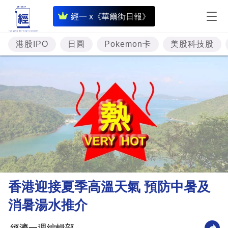
即
經一 x《華爾街日報》
時
財
港股IPO
日圓
Pokemon卡
美股科技股
經
專
題
投
資
樓
市
理
香港迎接夏季高溫天氣 預防中暑及
財
消暑湯水推介
商
業