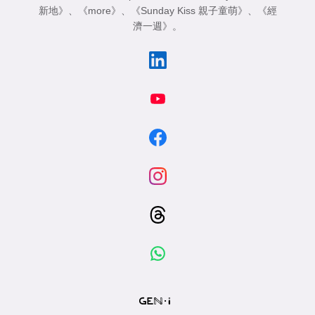
新地》
、
《more》
、
《Sunday Kiss 親子童萌》
、
《經
濟一週》
。