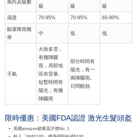
風向及級數
級
級
級
濕度
70-95%
70-95%
65-90%
顯著降雨概
中
低
低
率
大致多雲，
有幾陣驟
部分時間有
雨，局部地
陽光，有一
天氣
區有雷暴。
兩陣驟雨。
短暫時間有
日間酷熱
陽光，有幾
陣驟雨
限時優惠：美國FDA認證 激光生髮頭盔
美國amazon鎖量及評價No. 1
輸入「NMG100」優惠碼額外減$100