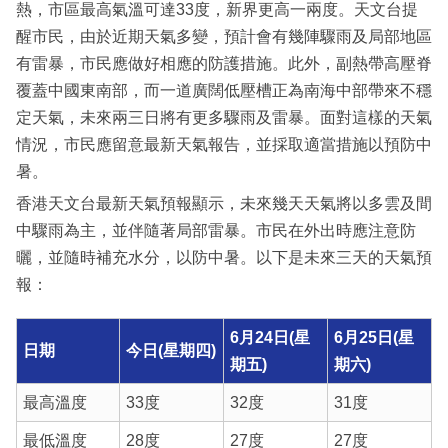
熱，市區最高氣溫可達33度，新界更高一兩度。天文台提
醒市民，由於近期天氣多變，預計會有幾陣驟雨及局部地區
有雷暴，市民應做好相應的防護措施。此外，副熱帶高壓脊
覆蓋中國東南部，而一道廣闊低壓槽正為南海中部帶來不穩
定天氣，未來兩三日將有更多驟雨及雷暴。面對這樣的天氣
情況，市民應留意最新天氣報告，並採取適當措施以預防中
暑。
香港天文台最新天氣預報顯示，未來幾天天氣將以多雲及間
中驟雨為主，並伴隨著局部雷暴。市民在外出時應注意防
曬，並隨時補充水分，以防中暑。以下是未來三天的天氣預
報：
6月24日(星
6月25日(星
日期
今日(星期四)
期五)
期六)
最高溫度
33度
32度
31度
最低溫度
28度
27度
27度