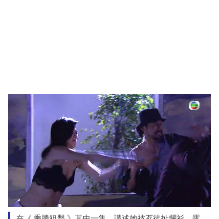
在《 乘勝狙擊 》其中一集，講述她被歹徒扯爛衫，露