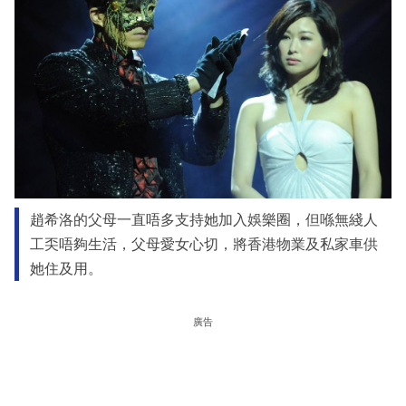
趙希洛的父母一直唔多支持她加入娛樂圈，但喺無綫人
工奀唔夠生活，父母愛女心切，將香港物業及私家車供
她住及用。
廣告