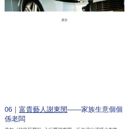
廣告
06｜
富貴藝人謝東閔
——家族生意個個
係老闆