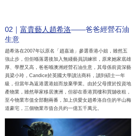
02｜
富貴藝人趙希洛
——爸爸經營石油
生意
趙希洛在2007年以原名「趙嘉迪」參選香港小姐，雖然五
強止步，但佢喺落選後加入無綫藝員訓練班，原來她家底雄
厚、學歷又高，爸爸喺澳洲經營石油生意，其母係前資深藝
員梁小玲，Candice於英國大學讀法商科，讀到碩士一年
級，但當年為返港選港姐而放棄學業。由於父母擅於投資地
產物業，雖然舉家移居澳洲，但卻在香港買樓和買舖收租，
至今物業市值全部翻兩番，加上供愛女趙希洛自住的半山梅
道豪宅，三個物業市值合共約一億五千萬元。