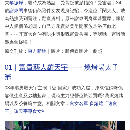
夫
黎振燁
，霎時成為熱話，受背叛被派帽的「受害者」34
歲
謝東閔
事後仍然陪伴女友現身記招，令這位「閔大人」成
為熱搜受到關注，翻查資料，原來謝東閔身家甚豐厚，家族
中人個個係老闆，自己亦斥資於美孚開家族足浴店做老
闆⋯⋯其實大台仲有唔少隱形嘅富貴兵團，等我哋一齊嚟筍
盤逐個捉啦！
原文刊於：
東方新地
｜圖片：新傳媒圖片、劇照
01｜
富貴藝人羅天宇
—— 燒烤場太子
爺
08年港男羅天宇主演《愛·回家》成功入屋，原來佢媽咪係
靠做生意及炒樓起家，現時主力經營位於西貢嘅4萬呎燒烤
場以及茶餐廳生意。相關文章：
食女名單 多籮籮「速食
王」羅天宇專食女神