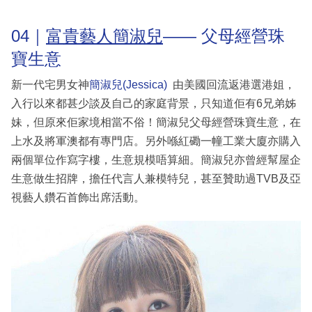
04｜
富貴藝人簡淑兒
—— 父母經營珠
寶生意
新一代宅男女神
簡淑兒(Jessica)
由美國回流返港選港姐，
入行以來都甚少談及自己的家庭背景，只知道佢有6兄弟姊
妹，但原來佢家境相當不俗！簡淑兒父母經營珠寶生意，在
上水及將軍澳都有專門店。另外喺紅磡一幢工業大廈亦購入
兩個單位作寫字樓，生意規模唔算細。簡淑兒亦曾經幫屋企
生意做生招牌，擔任代言人兼模特兒，甚至贊助過TVB及亞
視藝人鑽石首飾出席活動。