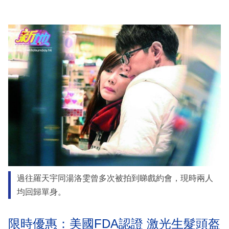
過往羅天宇同湯洛雯曾多次被拍到睇戲約會，現時兩人
均回歸單身。
限時優惠：美國FDA認證 激光生髮頭盔