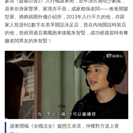
參加《超級巨聲2》入行嘅謝東閔，近年演出過唔少劇集，
原來佢身家豐厚、家境亦不俗，成家都係老闆——爸爸開髮
型屋、媽媽就開外傭介紹所，2013年入行不久的他，亦跟
家人投資6位數字在美孚開設沐足店，曾在內地開設時裝店
的他，曾經用過百萬嘅跑車接載朱智賢，成功硬撬當時有餐
廳老闆男友的朱智賢！
謝東閔喺《全職沒女》癡戀王卓淇，仲獲對方送上香