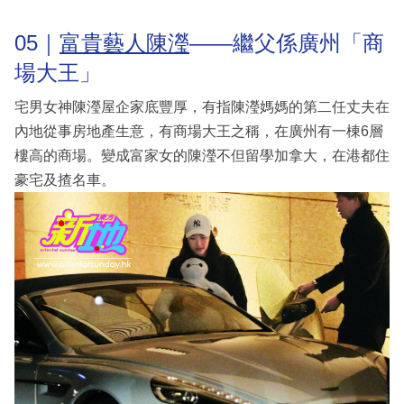
05｜
富貴藝人陳瀅
——繼父係廣州「商
場大王」
宅男女神陳瀅屋企家底豐厚，有指陳瀅媽媽的第二任丈夫在
內地從事房地產生意，有商場大王之稱，在廣州有一棟6層
樓高的商場。變成富家女的陳瀅不但留學加拿大，在港都住
豪宅及揸名車。