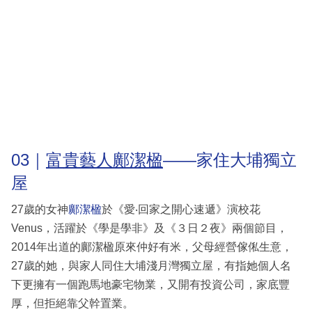
03｜
富貴藝人鄺潔楹
——家住大埔獨立
屋
27歲的女神
鄺潔楹
於《愛‧回家之開心速遞》演校花
Venus，活躍於《學是學非》及《３日２夜》兩個節目，
2014年出道的鄺潔楹原來仲好有米，父母經營傢俬生意，
27歲的她，與家人同住大埔淺月灣獨立屋，有指她個人名
下更擁有一個跑馬地豪宅物業，又開有投資公司，家底豐
厚，但拒絕靠父幹置業。