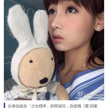
出身自組合「少女標本」的簡淑兒，自從喺《愛‧回家