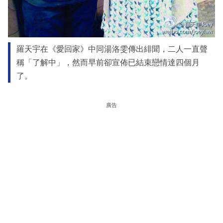
羅天宇在《愛回家》中同湯洛雯傳出緋聞，二人一直聲
稱「了解中」，然而早前卻宣佈已結束戀情達四個月
了。
廣告