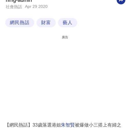
nmg-admin
Apr 29 2020
社會熱話
科
技
網民熱話
財富
藝人
職
場
廣告
生
活
時
事
專
欄
訂
閱
專
【網民熱話】33歲落選港姐
朱智賢
被爆做小三搭上有婦之
區