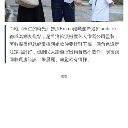
而喺《棟仁的時光》飾演Emma姐嘅趙希洛(Candice)
都成為網友焦點，趙希洛飾演極度乞人憎嘅公司監製，
著數攞盡但就經常擺阿姐款仲要針對下屬，個角色設定
注定唔討好，但網民大讚佢演出夠自然不造作，演技跟
同劇嘅唐詩詠、朱晨麗、賴慰玲有得揮。
廣告