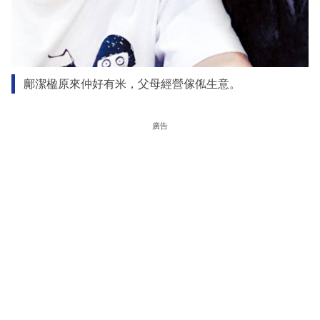
鄺潔楹原來仲好有米，父母經營傢俬生意。
廣告