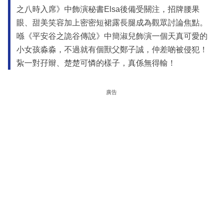
之八時入席》中飾演秘書Elsa後備受關注，招牌腰果
眼、甜美笑容加上密密短裙露長腿成為觀眾討論焦點。
喺《平安谷之詭谷傳說》中簡淑兒飾演一個天真可愛的
小女孩淼淼，不過就有個獸父鄭子誠，仲差啲被侵犯！
紥一對孖辮、楚楚可憐的樣子，真係無得輸！
廣告