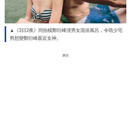
▲《3日2夜》同拍檔鄭衍峰浸男女混浴風呂，令唔少宅
男想變鄭衍峰親近女神。
廣告