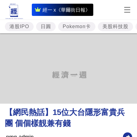
即
經一 x《華爾街日報》
時
財
港股IPO
日圓
Pokemon卡
美股科技股
經
專
題
投
資
樓
市
理
【網民熱話】15位大台隱形富貴兵
財
團 個個樣靚兼有錢
商
業