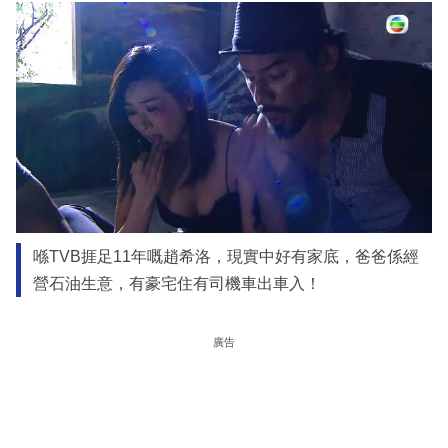
喺TVB捱足11年嘅趙希洛，現實中好有家底，爸爸係經
營石油生意，有豪宅住有司機車出車入！
廣告