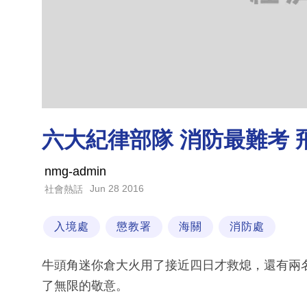
六大紀律部隊 消防最難考 
nmg-admin
Jun 28 2016
社會熱話
入境處
懲教署
海關
消防處
牛頭角迷你倉大火用了接近四日才救熄，還有兩
了無限的敬意。