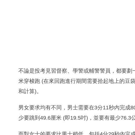
不論是投考見習督察、學警或輔警警員，都要劃一通
米穿梭跑 (在來回跑進行期間需要拾起地上的豆袋
和計算)。
男女要求均有不同，男士需要在3分11秒內完成80
少要跳到49.6厘米 (即19.5吋)，並要有最少7
而對女士的要求比男士稍低，包括4分29秒內完成80