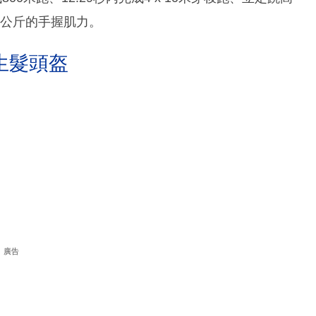
9.1公斤的手握肌力。
生髮頭盔
廣告