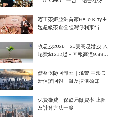
「AI CMO」平台！結合社交聆
聽與廣東話大模型 助中小企數
分鐘生成「貼地」宣傳短片
霸王茶姬亞洲首家Hello Kitty主
題超級茶倉登陸灣仔利東街 推
出首創「伯爵紅茶色」Hello Kitt
y及香港限定特調系列
收息股2026｜25隻高息港股 入
場費$1212起＋回報高達9.89
厘！持續更新
儲蓄保險回報率｜滙豐 中銀最
新保證回報一覽及揀選須知
保費徵費｜保監局徵費率 上限
及計算方法一覽