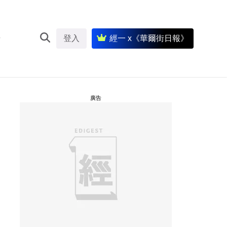
登入
經一 x《華爾街日報》
廣告