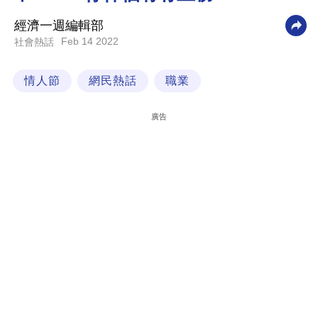
科
經濟一週編輯部
技
Feb 14 2022
社會熱話
職
情人節
網民熱話
職業
場
生
廣告
活
時
事
專
欄
訂
閱
專
區