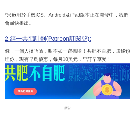
*只適用於手機iOS。Android及iPad版本正在開發中，我們
會盡快推出。
2.經一共肥計劃(Patreon訂閱號):
錢，一個人搵唔晒，咁不如一齊搵啦！共肥不自肥，賺錢預
埋你，現有早鳥優惠，每月10美元，早訂早享受﹗
廣告