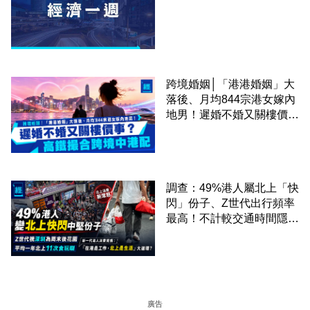
跨境婚姻│「港港婚姻」大
落後、月均844宗港女嫁內
地男！遲婚不婚又關樓價
事？高鐵撮合跨境中港配
調查：49%港人屬北上「快
閃」份子、Z世代出行頻率
最高！不計較交通時間隱形
成本 跨境擁抱大灣區生活
圈
廣告