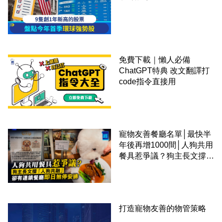
免費下載｜懶人必備
ChatGPT特典 改文翻譯打
code指令直接用
寵物友善餐廳名單│最快半
年後再增1000間│人狗共用
餐具惹爭議？狗主長文撐
「人狗共融」 卻有連鎖餐
廳即日煞停安排
打造寵物友善的物管策略