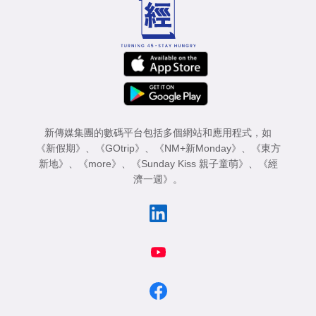
新傳媒集團的數碼平台包括多個網站和應用程式，如
《新假期》
、
《GOtrip》
、
《NM+新Monday》
、
《東方
新地》
、
《more》
、
《Sunday Kiss 親子童萌》
、
《經
濟一週》
。