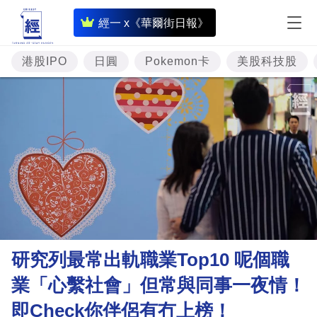
即
經一 x《華爾街日報》
時
財
港股IPO
日圓
Pokemon卡
美股科技股
經
專
題
投
資
樓
市
理
研究列最常出軌職業Top10 呢個職
財
業「心繫社會」但常與同事一夜情！
商
即Check你伴侶有冇上榜！
業