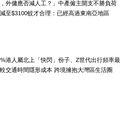
，外傭應否減人工？」中產僱主開支不勝負荷
減至$3100蚊才合理：已經高過東南亞地區
9%港人屬北上「快閃」份子、Z世代出行頻率最
較交通時間隱形成本 跨境擁抱大灣區生活圈