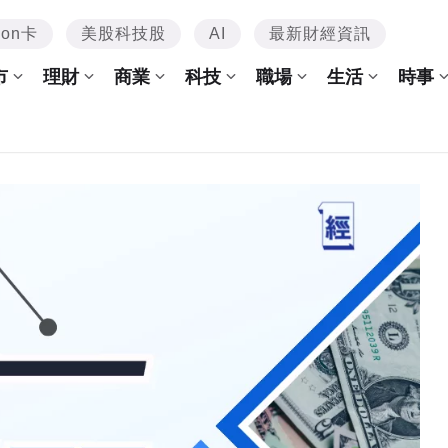
mon卡
美股科技股
AI
最新財經資訊
市
理財
商業
科技
職場
生活
時事