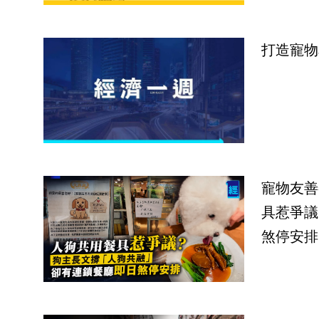
打造寵物
寵物友善
具惹爭議
煞停安排