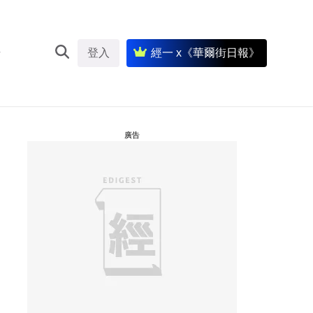
登入
經一 x《華爾街日報》
廣告