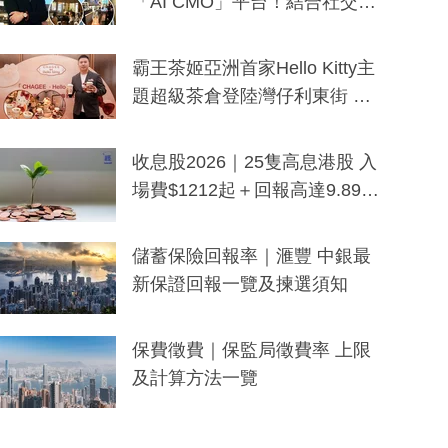
「AI CMO」平台！結合社交聆
聽與廣東話大模型 助中小企數
分鐘生成「貼地」宣傳短片
霸王茶姬亞洲首家Hello Kitty主
題超級茶倉登陸灣仔利東街 推
出首創「伯爵紅茶色」Hello Kitt
y及香港限定特調系列
收息股2026｜25隻高息港股 入
場費$1212起＋回報高達9.89
厘！持續更新
儲蓄保險回報率｜滙豐 中銀最
新保證回報一覽及揀選須知
保費徵費｜保監局徵費率 上限
及計算方法一覽