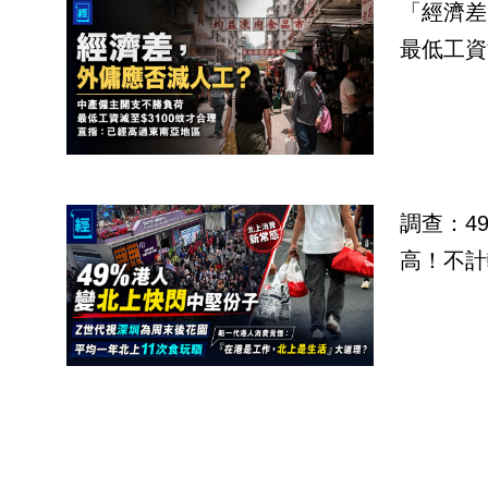
「經濟差
最低工資
調查：4
高！不計