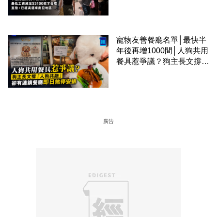
區
寵物友善餐廳名單│最快半
年後再增1000間│人狗共用
餐具惹爭議？狗主長文撐
「人狗共融」 卻有連鎖餐
廳即日煞停安排
廣告