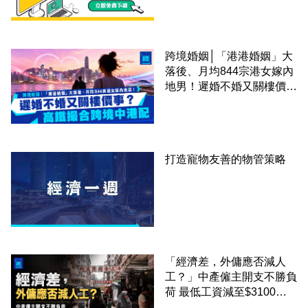
跨境婚姻│「港港婚姻」大
落後、月均844宗港女嫁內
地男！遲婚不婚又關樓價
事？高鐵撮合跨境中港配
打造寵物友善的物管策略
「經濟差，外傭應否減人
工？」中產僱主開支不勝負
荷 最低工資減至$3100蚊
才合理：已經高過東南亞地