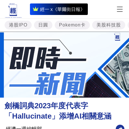
即
經一 x《華爾街日報》
時
財
港股IPO
日圓
Pokemon卡
美股科技股
經
專
題
投
資
樓
市
理
劍橋詞典2023年度代表字
財
「Hallucinate」添增AI相關意涵
商
業