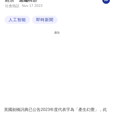
經濟一週編輯部
Nov 17 2023
社會熱話
科
技
人工智能
即時新聞
職
場
廣告
生
活
時
事
專
欄
訂
閱
專
英國劍橋詞典已公告2023年度代表字為「產生幻覺」，此
區