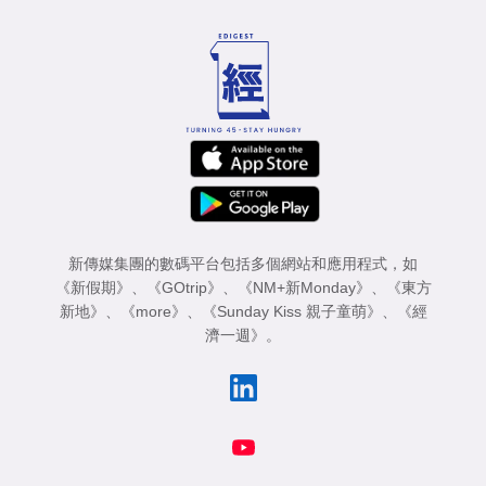
新傳媒集團的數碼平台包括多個網站和應用程式，如
《新假期》
、
《GOtrip》
、
《NM+新Monday》
、
《東方
新地》
、
《more》
、
《Sunday Kiss 親子童萌》
、
《經
濟一週》
。