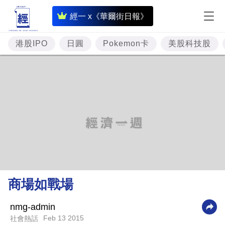
即
經一 x《華爾街日報》
時
財
港股IPO
日圓
Pokemon卡
美股科技股
經
專
題
投
資
樓
市
理
商場如戰場
財
商
nmg-admin
Feb 13 2015
社會熱話
業