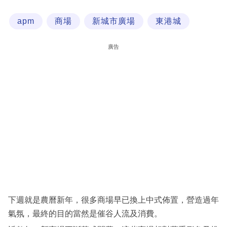
科
apm
商場
新城市廣場
東港城
技
職
廣告
場
生
活
時
事
專
欄
訂
閱
下週就是農曆新年，很多商場早已換上中式佈置，營造過年
專
氣氛，最終的目的當然是催谷人流及消費。
區