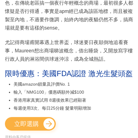
色，在傳統老區搞一個夜行年輕概念的商場，最初很多人都
懷疑是否行得通，事實是apm經已成為該區地標，而且被複
製至內地，不過要作微調，始終內地的夜貓仍然不多，搞商
場就是要有這樣的sense。
尤記得商場甫開幕遇上世界盃，球迷要日夜顛倒地追看賽
事，Maureen想出商場睇波概念，借出睡袋，又開放寫字樓
行政人員的淋浴間供球迷沖涼，成為全城熱話。
限時優惠：美國FDA認證 激光生髮頭盔
美國amazon鎖量及評價No. 1
輸入「NMG100」優惠碼額外減$100
香港用家真實試用 8週後效果已經顯著
每週使用3次、每日25分鐘 髮量明顯增加
立即選購
資料由客戶提供