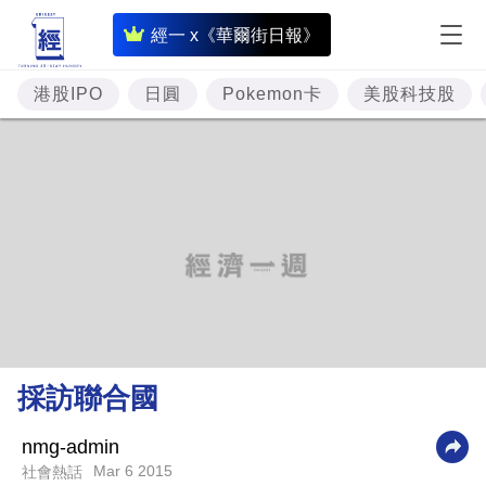
即
經一 x《華爾街日報》
時
財
港股IPO
日圓
Pokemon卡
美股科技股
經
專
題
投
資
樓
市
理
採訪聯合國
財
商
nmg-admin
Mar 6 2015
社會熱話
業