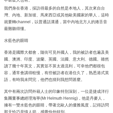
中甚麼人也有。
我們身在香港，採訪得最多的自然是本地人，其次來自台
灣、內地、新加坡、馬來西亞或其他歐美國家的華人，這時
就要轉channel，以普通話溝通，當中內地北方人的捲舌音
最難聽得懂。
水藍色的眼睛
香港是國際大都會，隨街可見外國人，我的被訪者也遍及美
國、澳洲、印度、波蘭、英國、法國、意大利、德國。雖然
讀了幾十年英文，其實並不算太過流利，可幸他們都很包
容，通常會講得較慢，有些被訪者在港住久了，熟悉港式英
語，有時我未問完，他們也猜到我想問甚麼。
其中有兩次訪問外籍人士的印象特別深刻，一位是捷成洋行
集團董事總經理海寧(Mr Helmuth Hennig)，他是丹麥人，
擁有一雙水藍色的眼睛，帶著北歐人的優雅風度，記得訪問
那天恰巧是情人節，感覺份外特別。