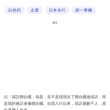
科
以色列
企業
日本央行
經一專欄
技
職
廣告
場
生
活
時
事
專
欄
訂
閱
以「採訪聯合國」為題，並不是指我去了聯合國做採訪，而
專
是我的被訪者像聯合國。自我入行以來，採訪過數千人，當
區