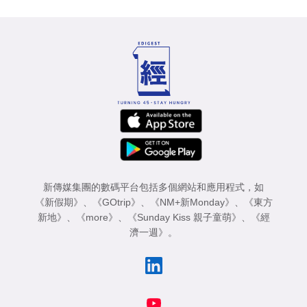
新傳媒集團的數碼平台包括多個網站和應用程式，如
《新假期》
、
《GOtrip》
、
《NM+新Monday》
、
《東方
新地》
、
《more》
、
《Sunday Kiss 親子童萌》
、
《經
濟一週》
。