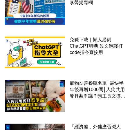
李聲揚專欄
免費下載｜懶人必備
ChatGPT特典 改文翻譯打
code指令直接用
寵物友善餐廳名單│最快半
年後再增1000間│人狗共用
餐具惹爭議？狗主長文撐
「人狗共融」 卻有連鎖餐
廳即日煞停安排
「經濟差，外傭應否減人