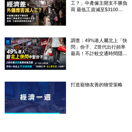
工？」中產僱主開支不勝負
荷 最低工資減至$3100蚊
才合理：已經高過東南亞地
區
調查：49%港人屬北上「快
閃」份子、Z世代出行頻率
最高！不計較交通時間隱形
成本 跨境擁抱大灣區生活
圈
打造寵物友善的物管策略