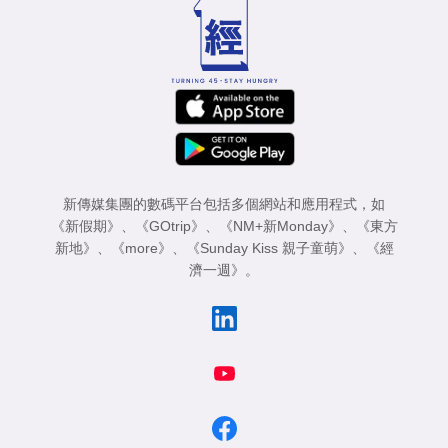
新傳媒集團的數碼平台包括多個網站和應用程式，如
《新假期》
、
《GOtrip》
、
《NM+新Monday》
、
《東方
新地》
、
《more》
、
《Sunday Kiss 親子童萌》
、
《經
濟一週》
。