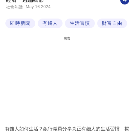
經濟一週編輯部
May 16 2024
社會熱話
科
技
即時新聞
有錢人
生活習慣
財富自由
職
場
廣告
生
活
時
事
專
欄
訂
閱
專
有錢人如何生活？銀行職員分享真正有錢人的生活習慣，揭
區