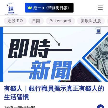
即
經一 x《華爾街日報》
時
財
港股IPO
日圓
Pokemon卡
美股科技股
經
專
題
投
資
樓
市
理
有錢人｜銀行職員揭示真正有錢人的
財
生活習慣
商
業