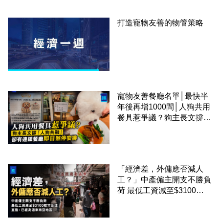
打造寵物友善的物管策略
寵物友善餐廳名單│最快半
年後再增1000間│人狗共用
餐具惹爭議？狗主長文撐
「人狗共融」 卻有連鎖餐
廳即日煞停安排
「經濟差，外傭應否減人
工？」中產僱主開支不勝負
荷 最低工資減至$3100蚊
才合理：已經高過東南亞地
區