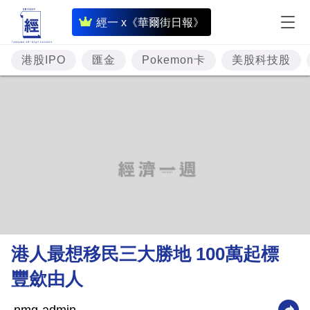
即
經一 x《華爾街日報》
時
財
港股IPO
匯金
Pokemon卡
美股科技股
經
專
題
投
資
樓
市
理
港人最想移民三大勝地 100萬起標
財
豐歛由人
商
業