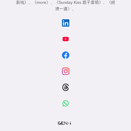
新地》
、
《more》
、
《Sunday Kiss 親子童萌》
、
《經
濟一週》
。