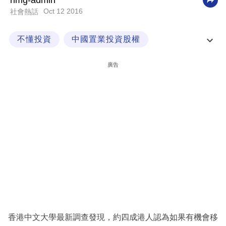
nmg-admin
Oct 12 2016
社會熱話
科
技
不懂投資
中國置業投資股權
職
價值投資法
分散投資
場
廣告
生
活
時
事
專
欄
訂
閱
專
香港中文大學最新調查發現，約四成港人認為如果有機會移
區