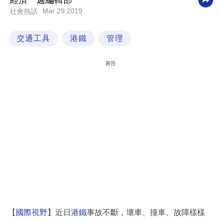
經濟一週編輯部
Mar 29 2019
社會熱話
科
技
交通工具
港鐵
管理
職
場
廣告
生
活
時
事
專
欄
訂
閱
專
【
國際視野
】近日
港鐵
事故不斷，壞車、撞車、故障樣樣
區