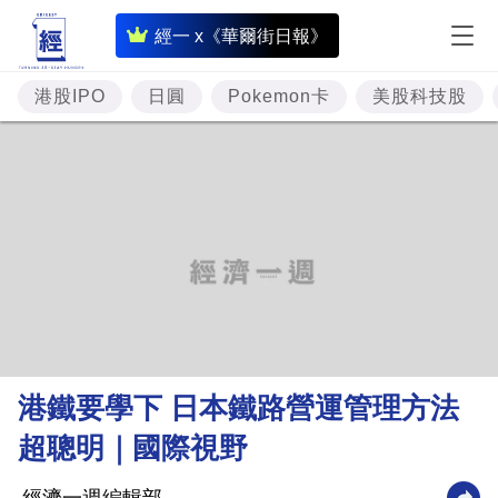
即
經一 x《華爾街日報》
時
財
港股IPO
日圓
Pokemon卡
美股科技股
經
專
題
投
資
樓
市
理
港鐵要學下 日本鐵路營運管理方法
財
超聰明｜國際視野
商
業