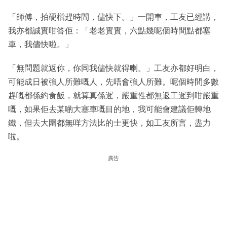
「師傅，拍硬檔趕時間，儘快下。」一開車，工友已經講，
我亦都誠實咁答佢：「老老實實，六點幾呢個時間點都塞
車，我儘快啦。」
「無問題就返你，你同我儘快就得喇。」工友亦都好明白，
可能成日被強人所難嘅人，先唔會強人所難。呢個時間多數
趕嘅都係約食飯，就算真係遲，嚴重性都無返工遲到咁嚴重
嘅，如果佢去某啲大塞車嘅目的地，我可能會建議佢轉地
鐵，但去大圍都無咩方法比的士更快，如工友所言，盡力
啦。
廣告