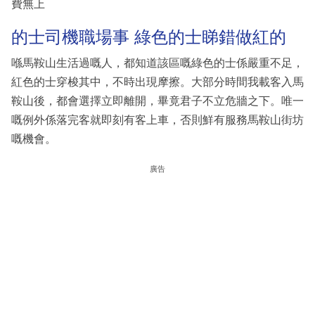
費無上
的士司機職場事 綠色的士睇錯做紅的
喺馬鞍山生活過嘅人，都知道該區嘅綠色的士係嚴重不足，
紅色的士穿梭其中，不時出現摩擦。大部分時間我載客入馬
鞍山後，都會選擇立即離開，畢竟君子不立危牆之下。唯一
嘅例外係落完客就即刻有客上車，否則鮮有服務馬鞍山街坊
嘅機會。
廣告