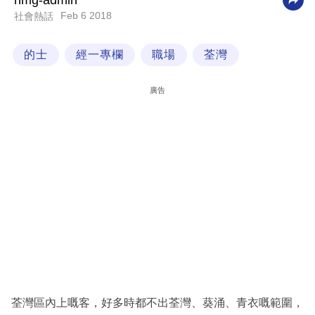
nmg-admin
Feb 6 2018
社會熱話
科
技
的士
經一專欄
職場
荃灣
職
場
廣告
生
活
時
事
專
欄
訂
閱
專
荃灣區內上嘅客，好多時都不出荃灣、葵涌、青衣嘅範圍，
區