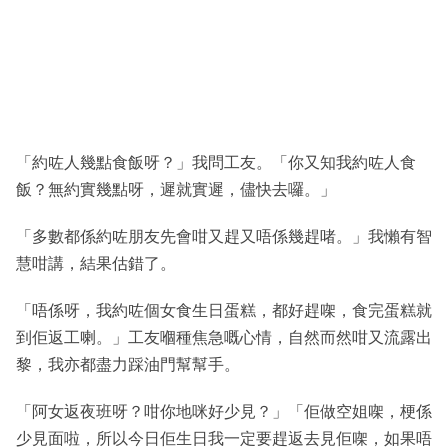
「約咗人幾點食飯呀？」我問工友。「你又知我約咗人食
飯？無約實幾點呀，遲就實遲，儘快去囉。」
「多數都係約咗朋友先會咁又趕又唔係幾趕啫。」我懶有智
慧咁講，結果估錯了。
「唔係呀，我約咗個女食生日蛋糕，都好趕㗎，食完蛋糕就
到佢返工喇。」工友嗰種焦急嘅心情，自然而然咁又流露出
黎，我亦都盡力踩油門幫幫手。
「阿女返夜班呀？咁你地咪好少見？」「佢做空姐㗎，梗係
少見面啦，所以今日佢生日我一定要趕返去見佢㗎，如果唔