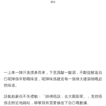
廣告
一上車一陣汗臭撲鼻而來，下意識皺一皺眉，不斷提醒返自
己呢陣係辛勤嘅味道，呢陣味係建造每一個偉大建築物嘅必
然味道。
語氣粗豪但不失禮貌：「師傅唔該，去大圍新翠。」竟然唔
係去附近地鐵站，睇黎我有需要修改下自己嘅數據。