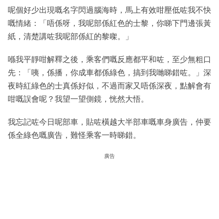
呢個好少出現嘅名字閃過腦海時，馬上有效咁壓低咗我不快
嘅情緒：「唔係呀，我呢部係紅色的士黎，你睇下門邊張黃
紙，清楚講咗我呢部係紅的黎㗎。」
喺我平靜咁解釋之後，乘客們嘅反應都平和咗，至少無粗口
先：「咦，係播，你成車都係綠色，搞到我哋睇錯咗。」深
夜時紅綠色的士真係好似，不過而家又唔係深夜，點解會有
咁嘅誤會呢？我望一望側鏡，恍然大悟。
我忘記咗今日呢部車，貼咗橫越大半部車嘅車身廣告，仲要
係全綠色嘅廣告，難怪乘客一時睇錯。
廣告