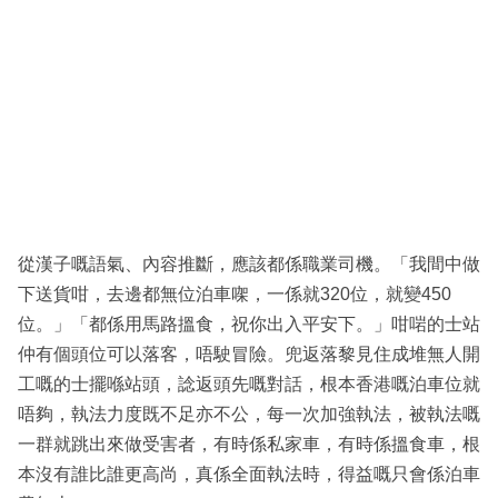
從漢子嘅語氣、內容推斷，應該都係職業司機。「我間中做
下送貨咁，去邊都無位泊車㗎，一係就320位，就變450
位。」「都係用馬路搵食，祝你出入平安下。」咁啱的士站
仲有個頭位可以落客，唔駛冒險。兜返落黎見住成堆無人開
工嘅的士擺喺站頭，諗返頭先嘅對話，根本香港嘅泊車位就
唔夠，執法力度既不足亦不公，每一次加強執法，被執法嘅
一群就跳出來做受害者，有時係私家車，有時係搵食車，根
本沒有誰比誰更高尚，真係全面執法時，得益嘅只會係泊車