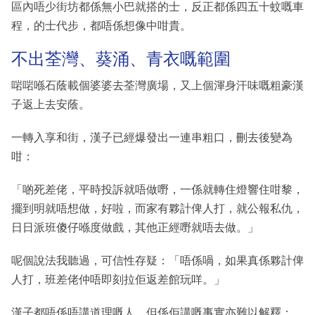
區內唔少街坊都係無小巴就搭的士，反正都係四五十蚊嘅車
程，的士代步，都唔係想像中咁貴。
不出荃灣、葵涌、青衣嘅範圍
啱啱喺石蔭載個婆婆去荃灣廣場，又上個渾身汗味嘅粗豪漢
子返上去安蔭。
一轉入享和街，漢子已經爆發出一連串粗口，刪去後變為
咁：
「啲死差佬，平時投訴就唔做嘢，一係就轉住燈響住咁黎，
擺到明就唔想做，好啦，而家有夥計俾人打，就公報私仇，
日日派班傻仔喺度做戲，其他正經嘢就唔去做。」
呢個說法我聽過，可信性存疑：「唔係喎，如果真係夥計俾
人打，班差佬仲唔即刻拉佢返差館玩咩。」
漢子都唔係唔講道理嘅人，但係佢講嘅事實亦難以解釋：