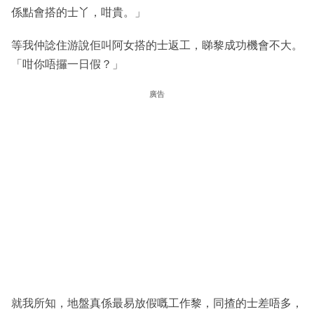
係點會搭的士丫，咁貴。」
等我仲諗住游說佢叫阿女搭的士返工，睇黎成功機會不大。
「咁你唔攞一日假？」
廣告
就我所知，地盤真係最易放假嘅工作黎，同揸的士差唔多，