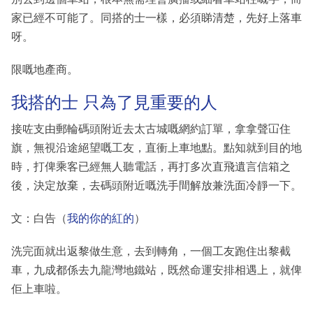
家已經不可能了。同搭的士一樣，必須睇清楚，先好上落車
呀。
限嘅地產商。
我搭的士 只為了見重要的人
接咗支由郵輪碼頭附近去太古城嘅網約訂單，拿拿聲冚住
旗，無視沿途絕望嘅工友，直衝上車地點。點知就到目的地
時，打俾乘客已經無人聽電話，再打多次直飛遺言信箱之
後，決定放棄，去碼頭附近嘅洗手間解放兼洗面冷靜一下。
文：白告（
我的你的紅的
）
洗完面就出返黎做生意，去到轉角，一個工友跑住出黎截
車，九成都係去九龍灣地鐵站，既然命運安排相遇上，就俾
佢上車啦。