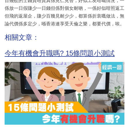
百幾蚊的士錢貴唔貴真係見仁見智，好似工友咁嘅情況，一
係放一日假賺少一日錢但係對個女耐啲，一係好似咁照返工
但飛的返屋企，賺少百幾見耐少少，都算係折衷嘅做法，無
論代價係多定少，喺香港連享受天倫之樂，都要代價，唉。
相關文章：
今年有機會升職嗎? 15條問題小測試