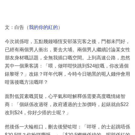
文：白告（
我的你的紅的
）
今次就係咁，五點幾鐘喺恆安邨落完客之後，門都未閂好，
已經有兩個男人衝出，要去大埔。兩個男人繼續討論某女性
朋友身材嘅話題，全無我插口嘅空間。上到高速公路，忽然
其中一個乘客講：「喂，做咩咁快跳到$24蚊嘅，你改過個
錶黎呀？」改錶？咩年代啊，今時今日啲黑的呃人錢仲會用
咁落後嘅方法嘅咩？
面對低質素嘅質疑，心平氣和咁解釋係需要高度嘅情緒智
商：「個錶係改過呀，政府通過的士加價時，起錶就由$22
改到$24，你好少搭的士呢？」
然後係一大輪粗口，刪去後變咗咁：「咩呀，的士起跳唔係
$20.5咩？你扮咩嘢呀。」「$20.5嗰種係綠的，呢部係紅的