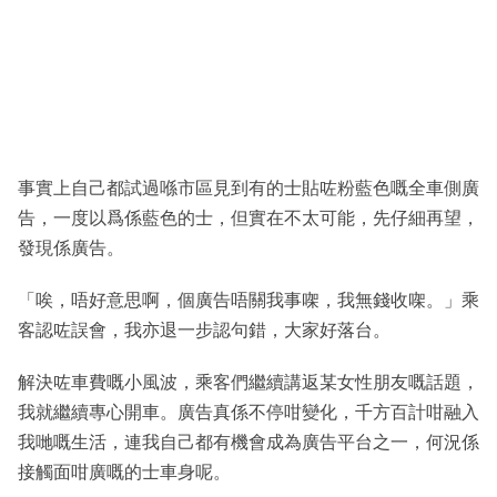
事實上自己都試過喺市區見到有的士貼咗粉藍色嘅全車側廣
告，一度以爲係藍色的士，但實在不太可能，先仔細再望，
發現係廣告。
「唉，唔好意思啊，個廣告唔關我事㗎，我無錢收㗎。」乘
客認咗誤會，我亦退一步認句錯，大家好落台。
解決咗車費嘅小風波，乘客們繼續講返某女性朋友嘅話題，
我就繼續專心開車。廣告真係不停咁變化，千方百計咁融入
我哋嘅生活，連我自己都有機會成為廣告平台之一，何況係
接觸面咁廣嘅的士車身呢。