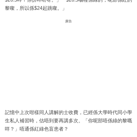
黎㗎，所以係$24起跳㗎。」
廣告
記憶中上次咁樣同人講解的士收費，已經係大學時代同小學
生私人補習時，估唔到要再講多次。「你呢部唔係綠的黎嘅
咩？」唔通係紅綠色盲患者？