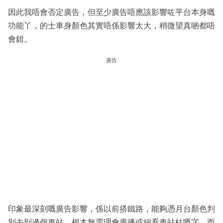
因此我唔會否定廣告，但至少廣告唔應該影響咗平台本身嘅
功能丫，的士車身顏色其實唔係影響太大，稍微望真啲都唔
會錯。
廣告
印象最深刻嘅廣告影響，係以前搭鐵路，能夠憑月台顏色判
別去到邊個車站，根本無需理會廣播或細看車站柱嘅字，而