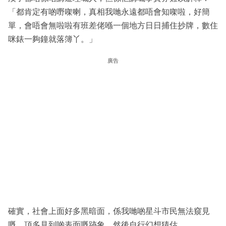
「都肯定有啲嘢㗎喇，真相我哋永遠都唔會知㗎啦，好簡
單，會唔會無啦啦有班差佬喺一個地方日日捕住抄牌，數住
咪錶一夠鐘就落簿丫。」
廣告
確實，社會上面好多黑暗面，係我哋啲星斗市民無法窺見
嘅，頂多見到啲表面嘅跡象，然後自行幻想猜估。