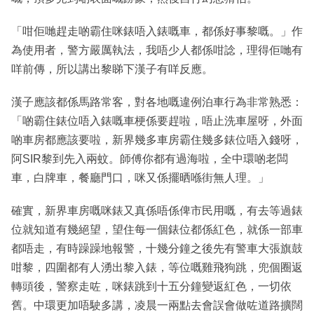
「咁佢哋趕走啲霸住咪錶唔入錶嘅車，都係好事黎嘅。」作
為使用者，警方嚴厲執法，我唔少人都係咁諗，理得佢哋有
咩前傳，所以講出黎睇下漢子有咩反應。
漢子應該都係馬路常客，對各地嘅違例泊車行為非常熟悉：
「啲霸住錶位唔入錶嘅車梗係要趕啦，唔止洗車屋呀，外面
啲車房都應該要啦，新界幾多車房霸住幾多錶位唔入錢呀，
阿SIR黎到先入兩蚊。師傅你都有過海啦，全中環啲老闆
車，白牌車，餐廳門口，咪又係擺晒喺街無人理。」
確實，新界車房嘅咪錶又真係唔係俾市民用嘅，有去等過錶
位就知道有幾絕望，望住每一個錶位都係紅色，就係一部車
都唔走，有時躁躁地報警，十幾分鐘之後先有警車大張旗鼓
咁黎，四圍都有人湧出黎入錶，等位嘅雞飛狗跳，兜個圈返
轉頭後，警察走咗，咪錶跳到十五分鐘變返紅色，一切依
舊。中環更加唔駛多講，凌晨一兩點去會誤會做咗道路擴闊