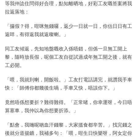
等我仲諗住問得好合理，點知離晒地，好彩工友嘅答案將我
拉返落地：
「攞假？得，咁咪無錢囉，返少一日就一日，你估日日有工
返咩，有得返我就返㗎喇。」
同工友傾返，先知地盤嘅收入係唔錯，但係一旦無工開上
黎，隨時放長假，呢個工友自從試過成年無工開之後，就有
工必開。
「喂，我就到喇，開飯啦。」工友打電話講完，就讚我手車
快：「師傅你都幾後生喎，手車又快，唔該你下。」
竟然唔係想要折？難得難得。「正常啫，你幸運呀，今日唔
算塞車，我仲以為你想要折添。」
「點會，我哋呢啲血汗錢黎，大家搵食都辛苦。」找完錢之
後就分道揚鑣，我補多句：「喂，咁生日快樂呀，阿女定你