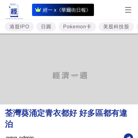
即
經一 x《華爾街日報》
時
財
港股IPO
日圓
Pokemon卡
美股科技股
經
專
題
投
資
樓
市
理
荃灣葵涌定青衣都好 好多區都有違
財
泊
商
業