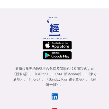
新傳媒集團的數碼平台包括多個網站和應用程式，如
《新假期》
、
《GOtrip》
、
《NM+新Monday》
、
《東方
新地》
、
《more》
、
《Sunday Kiss 親子童萌》
、
《經
濟一週》
。