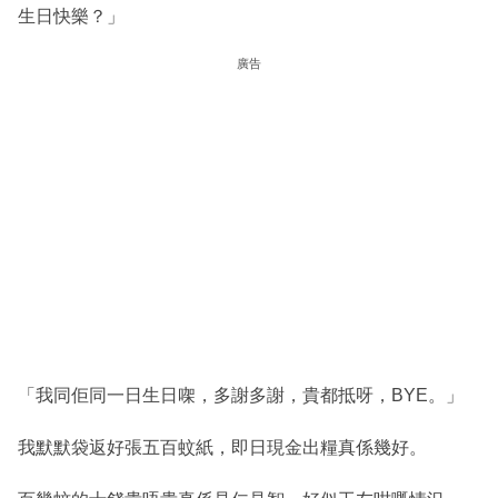
生日快樂？」
廣告
「我同佢同一日生日㗎，多謝多謝，貴都抵呀，BYE。」
我默默袋返好張五百蚊紙，即日現金出糧真係幾好。