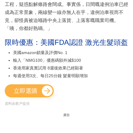
工程，疑惑點解條路會闊成。事實係，日間嘅違例泊車已經
成為正常景象，兩線變一線亦無人在乎，違例泊車視而不
見，卻怪責被迫喺路中央上落貨、上落客嘅職業司機。
「咦，你都好熟喎。」
限時優惠：美國FDA認證 激光生髮頭盔
美國amazon鎖量及評價No. 1
輸入「NMG100」優惠碼額外減$100
香港用家真實試用 8週後效果已經顯著
每週使用3次、每日25分鐘 髮量明顯增加
立即選購
資料由客戶提供
廣告