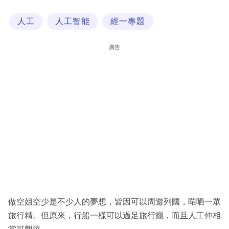
科
人工
人工智能
經一專題
技
職
廣告
場
生
活
時
事
專
欄
訂
閱
做空姐空少是不少人的夢想，皆因可以周遊列國，啱哂一眾
專
旅行精。但原來，行船一樣可以過足旅行癮，而且人工仲相
區