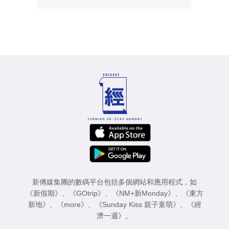
新傳媒集團的數碼平台包括多個網站和應用程式，如
《新假期》
、
《GOtrip》
、
《NM+新Monday》
、
《東方
新地》
、
《more》
、
《Sunday Kiss 親子童萌》
、
《經
濟一週》
。