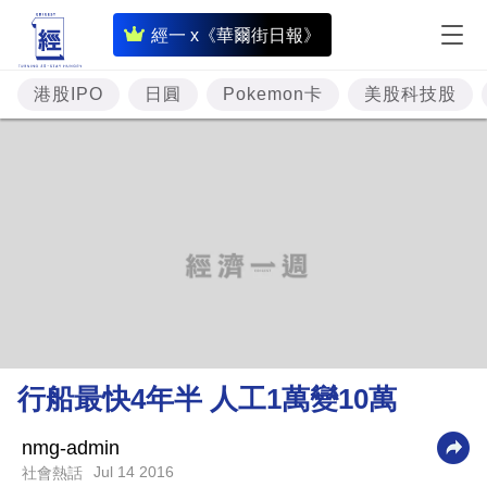
即
經一 x《華爾街日報》
時
財
港股IPO
日圓
Pokemon卡
美股科技股
經
專
題
投
資
樓
市
理
行船最快4年半 人工1萬變10萬
財
商
nmg-admin
Jul 14 2016
社會熱話
業