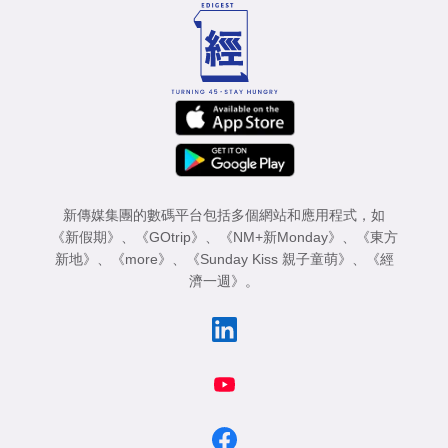
新傳媒集團的數碼平台包括多個網站和應用程式，如
《新假期》
、
《GOtrip》
、
《NM+新Monday》
、
《東方
新地》
、
《more》
、
《Sunday Kiss 親子童萌》
、
《經
濟一週》
。