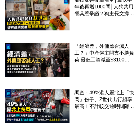
年後再增1000間│人狗共用
餐具惹爭議？狗主長文撐
「人狗共融」 卻有連鎖餐
廳即日煞停安排
「經濟差，外傭應否減人
工？」中產僱主開支不勝負
荷 最低工資減至$3100蚊
才合理：已經高過東南亞地
區
調查：49%港人屬北上「快
閃」份子、Z世代出行頻率
最高！不計較交通時間隱形
成本 跨境擁抱大灣區生活
圈