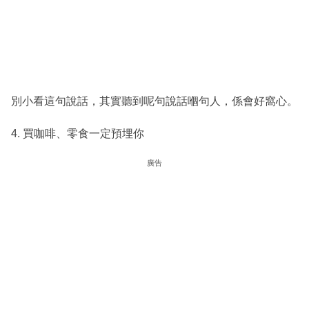
別小看這句說話，其實聽到呢句說話嗰句人，係會好窩心。
4. 買咖啡、零食一定預埋你
廣告