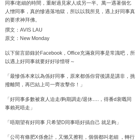
同事/老細的時間，重耐過見家人或另一半。萬一遇著個乞
人憎同事，真的慘過落地獄，所以以我所見，遇上好同事真
的要求神拜佛。
撰文：AVIS LAU
原文：New Monday
以下留言節錄於Facebook，Office充滿衰同事是常識吧，所
以遇上好同事就要好好珍惜呀～
「最慘係本來以為係好同事，原來都係你背後講是講非，挑
撥離間，再巴結上司一齊攻擊你！」
「好同事多數被衰人迫走/夠期調走/退休….，得番d衰嘅同
事賴死唔走」
「唔期望有好同事 只希望D同事唔好搞自己 就足夠」
「公司有條肥X係會計，又懶又擦鞋，個個都叫老細 ，轉行