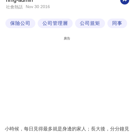
nmg-admin
Nov 30 2016
社會熱話
科
技
保險公司
公司管理層
公司規矩
同事
職
場
廣告
生
活
時
事
專
欄
訂
閱
專
小時候，每日見得最多就是身邊的家人；長大後，分分鐘見
區