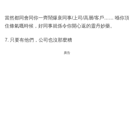
當然都同會同你一齊鬧爆衰同事/上司/高層/客戶…… 喺你頂
住條氣嘅時候，好同事就係令你開心返的靈丹妙藥。
7. 只要有他們，公司也沒那麼糟
廣告