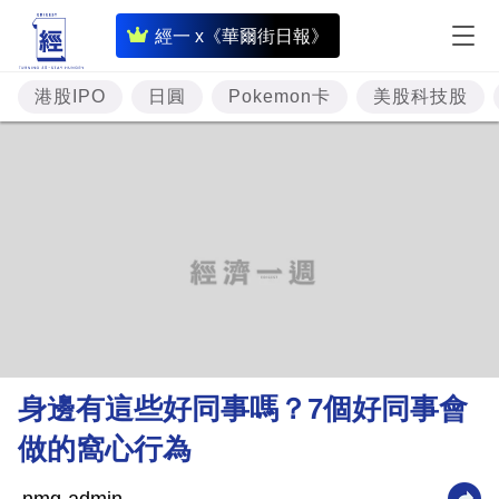
即
經一 x《華爾街日報》
時
財
港股IPO
日圓
Pokemon卡
美股科技股
經
專
題
投
資
樓
市
理
身邊有這些好同事嗎？7個好同事會
財
做的窩心行為
商
業