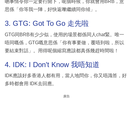
啲事情令你一定要行開下，呢個時候，你就會用BRB，意
思係「你等我一陣，好快返嚟繼續同你傾」。
3. GTG: Got To Go 走先啦
GTG同BRB有少少似，使用的場景都係同人chat緊。唯一
唔同嘅係，GTG嘅意思係「你有事要做，覆唔到啦，所以
要結束對話」。用得呢個縮寫應該都真係幾趕時間啦！
4. IDK: I Don’t Know 我唔知道
IDK應該好多香港人都有用，當人地問你，你又唔識答，好
多時都會用 IDK去回應。
廣告