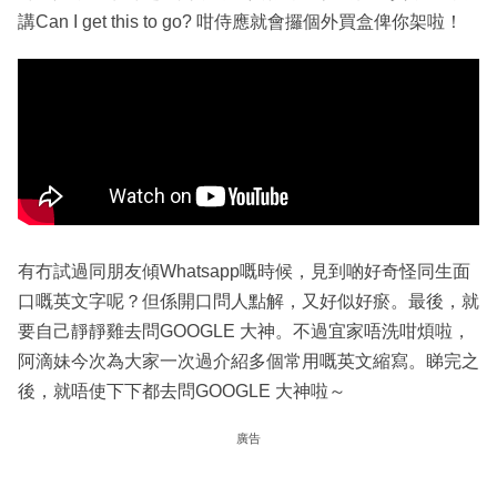
講Can I get this to go? 咁侍應就會攞個外買盒俾你架啦！
有冇試過同朋友傾Whatsapp嘅時候，見到啲好奇怪同生面
口嘅英文字呢？但係開口問人點解，又好似好瘀。最後，就
要自己靜靜雞去問GOOGLE 大神。不過宜家唔洗咁煩啦，
阿滴妹今次為大家一次過介紹多個常用嘅英文縮寫。睇完之
後，就唔使下下都去問GOOGLE 大神啦～
廣告