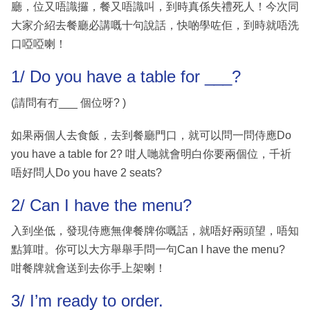
廳，位又唔識攞，餐又唔識叫，到時真係失禮死人！今次同
大家介紹去餐廳必講嘅十句說話，快啲學咗佢，到時就唔洗
口啞啞喇！
1/ Do you have a table for ___?
(請問有冇___ 個位呀? )
如果兩個人去食飯，去到餐廳門口，就可以問一問侍應Do
you have a table for 2? 咁人哋就會明白你要兩個位，千祈
唔好問人Do you have 2 seats?
2/ Can I have the menu?
入到坐低，發現侍應無俾餐牌你嘅話，就唔好兩頭望，唔知
點算咁。你可以大方舉舉手問一句Can I have the menu?
咁餐牌就會送到去你手上架喇！
3/ I’m ready to order.