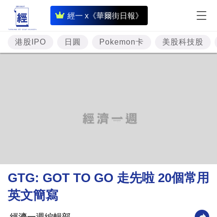
即
經一 x《華爾街日報》
時
財
港股IPO
日圓
Pokemon卡
美股科技股
經
專
題
投
資
樓
市
理
GTG: GOT TO GO 走先啦 20個常用
財
英文簡寫
商
業