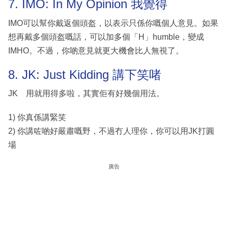
7. IMO: In My Opinion 我覺得
IMO可以幫你戴返個頭盔，以表示只係你嘅個人意見。如果
想再戴多個頭盔嘅話，可以加多個「H」humble，變成
IMHO。不過，你啲意見就更大機會比人無視了。
8. JK: Just Kidding 講下笑啫
JK 用就用得多啦，其實佢有好幾個用法。
1) 你真係講緊笑
2) 你講咗啲好嚴肅嘅野，不過冇人理你，你可以用JK打圓
場
廣告