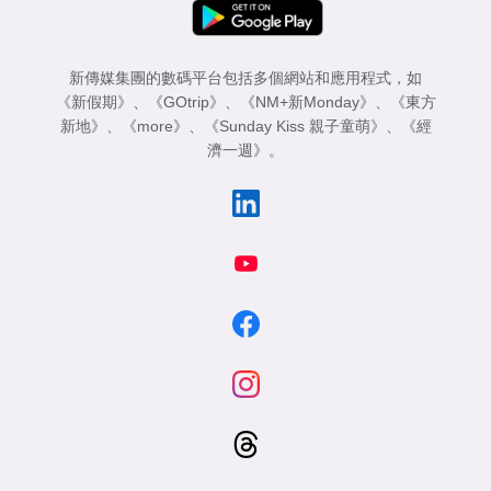
新傳媒集團的數碼平台包括多個網站和應用程式，如
《新假期》
、
《GOtrip》
、
《NM+新Monday》
、
《東方
新地》
、
《more》
、
《Sunday Kiss 親子童萌》
、
《經
濟一週》
。