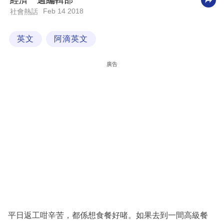
經濟一週編輯部
Feb 14 2018
社會熱話
科
技
英文
阿滴英文
職
場
廣告
生
活
時
事
專
欄
訂
閱
專
平日返工咁辛苦，都係想食餐好啫。如果去到一間高級餐
區