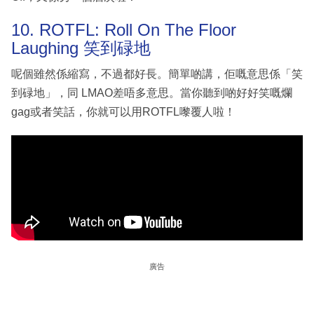
10. ROTFL: Roll On The Floor
Laughing 笑到碌地
呢個雖然係縮寫，不過都好長。簡單啲講，佢嘅意思係「笑
到碌地」，同 LMAO差唔多意思。當你聽到啲好好笑嘅爛
gag或者笑話，你就可以用ROTFL嚟覆人啦！
廣告