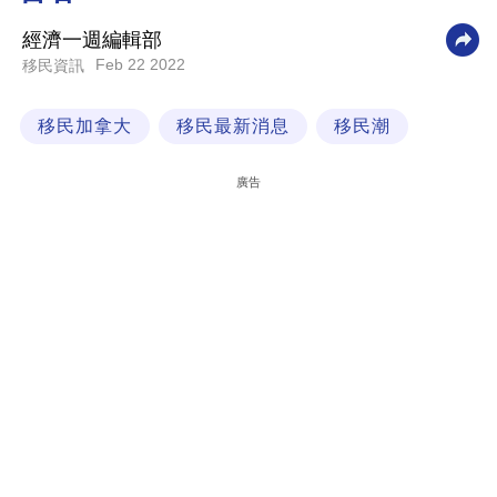
科
經濟一週編輯部
技
Feb 22 2022
移民資訊
職
移民加拿大
移民最新消息
移民潮
場
生
廣告
活
時
事
專
欄
訂
閱
專
區