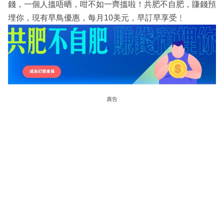
錢，一個人搵唔晒，咁不如一齊搵啦！共肥不自肥，賺錢預
埋你，現有早鳥優惠，每月10美元，早訂早享受﹗
廣告