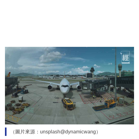
（圖片來源：unsplash@dynamicwang）