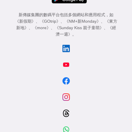
新傳媒集團的數碼平台包括多個網站和應用程式，如
《新假期》
、
《GOtrip》
、
《NM+新Monday》
、
《東方
新地》
、
《more》
、
《Sunday Kiss 親子童萌》
、
《經
濟一週》
。