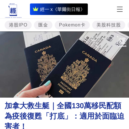
即
經一 x《華爾街日報》
時
財
港股IPO
匯金
Pokemon卡
美股科技股
經
專
題
投
資
樓
市
理
加拿大救生艇｜全國130萬移民配額
財
為疫後復甦「打底」：適用於面臨迫
商
害者！
業