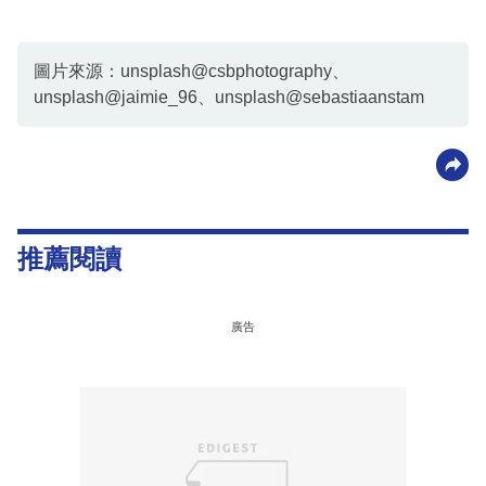
圖片來源：unsplash@csbphotography、
unsplash@jaimie_96、unsplash@sebastiaanstam
推薦閱讀
廣告