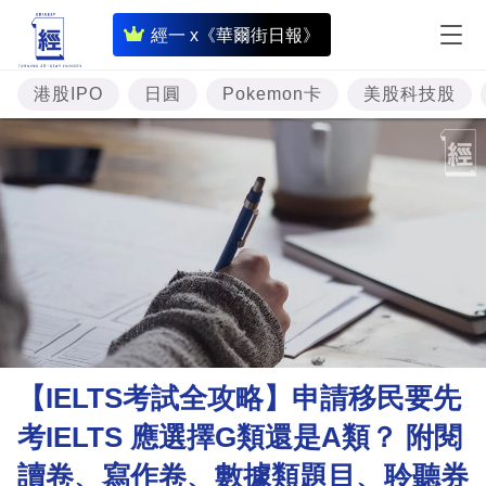
即
經一 x《華爾街日報》
時
財
港股IPO
日圓
Pokemon卡
美股科技股
經
專
題
投
資
樓
市
理
【IELTS考試全攻略】申請移民要先
財
考IELTS 應選擇G類還是A類？ 附閱
商
讀卷、寫作卷、數據類題目、聆聽券
業