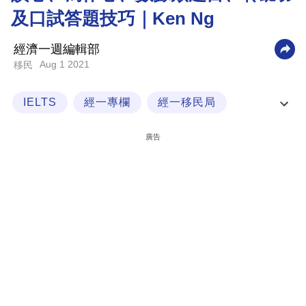
及口試答題技巧｜Ken Ng
科
技
經濟一週編輯部
職
Aug 1 2021
移民
場
IELTS
經一專欄
經一移民局
生
活
職場英語
廣告
時
事
專
欄
訂
閱
專
區