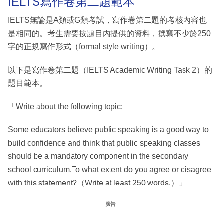
IELTS寫作卷第二題範本
IELTS無論是A類或G類考試，寫作卷第二題的考核內容也
是相同的。考生需要按題目內提供的資料，撰寫不少於250
字的正規寫作形式（formal style writing）。
以下是寫作卷第二題（IELTS Academic Writing Task 2）的
題目範本。
「Write about the following topic:
Some educators believe public speaking is a good way to
build confidence and think that public speaking classes
should be a mandatory component in the secondary
school curriculum.To what extent do you agree or disagree
with this statement?（Write at least 250 words.）」
廣告