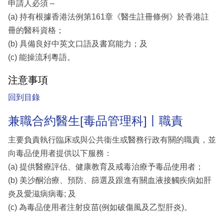
申請人必須 –
(a) 持有根據香港法例第161章《醫生註冊條例》於香港註
冊的醫科資格；
(b) 具備良好中英文口語及書寫能力；及
(c) 能操流利粵語。
注意事項
回到目錄
兼職合約醫生[毒品管理科]丨職責
主要負責執行臨床或與公共衞生或醫務行政有關的職責，並
向毒品使用者提供以下服務：
(a) 提供醫療評估、健康教育及戒毒治療予毒品使用者；
(b) 美沙酮治療、預防、篩選及跟進有關血液接觸疾病如肝
炎及愛滋病病毒; 及
(c) 為毒品使用者注射疫苗(例如破傷風及乙型肝炎)。