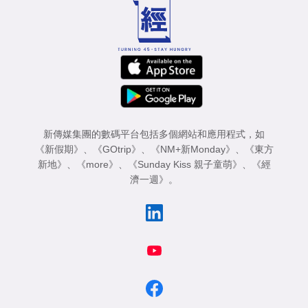
新傳媒集團的數碼平台包括多個網站和應用程式，如
《新假期》
、
《GOtrip》
、
《NM+新Monday》
、
《東方
新地》
、
《more》
、
《Sunday Kiss 親子童萌》
、
《經
濟一週》
。