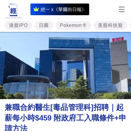
即
經一 x《華爾街日報》
時
財
港股IPO
日圓
Pokemon卡
美股科技股
經
專
題
投
資
樓
市
理
兼職合約醫生[毒品管理科]招聘｜起
財
薪每小時$459 附政府工入職條件+申
商
請方法
業