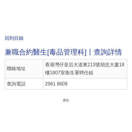
回到目錄
兼職合約醫生[毒品管理科]丨查詢詳情
香港灣仔皇后大道東213號胡忠大廈18
聯絡地址
樓1807室衞生署聘任組
查詢電話
2961 8609
廣告