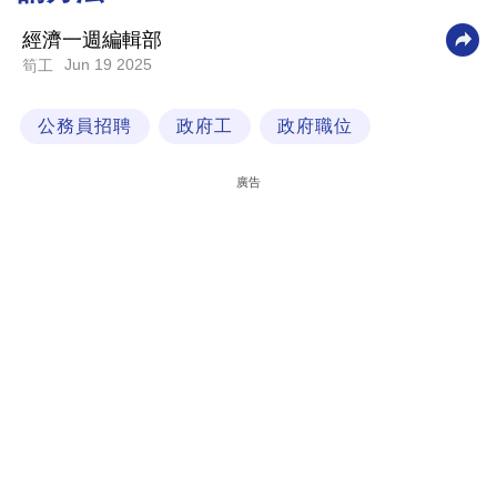
科
經濟一週編輯部
技
Jun 19 2025
筍工
職
公務員招聘
政府工
政府職位
場
生
廣告
活
時
事
專
欄
訂
閱
專
區