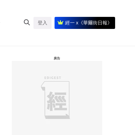
登入
經一 x《華爾街日報》
廣告