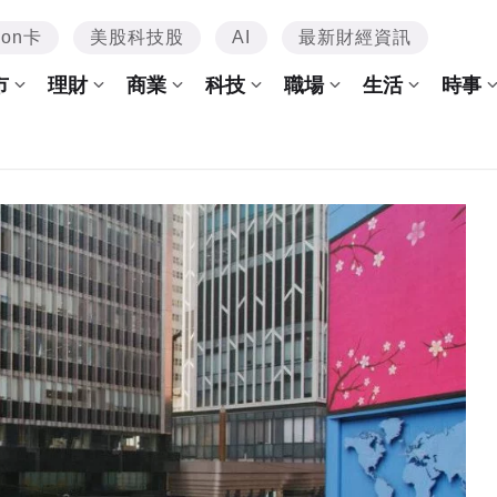
mon卡
美股科技股
AI
最新財經資訊
市
理財
商業
科技
職場
生活
時事