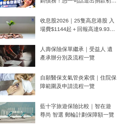
銷債務！憑一句話道出捐款初
衷：加州26萬人接獲免債通知、
一度被誤當詐騙手段
收息股2026｜25隻高息港股 入
場費$1144起＋回報高達9.93
厘！持續更新
人壽保險保單繼承｜受益人 遺
產承辦分別及流程一覽
自願醫保支氣管炎索償｜住院保
障範圍及申請流程一覽
藍十字旅遊保險比較｜智在遊
尊尚 智選 郵輪計劃保障額一覽