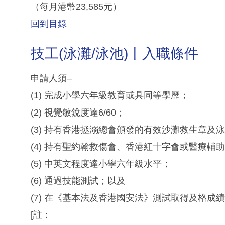
（每月港幣23,585元）
回到目錄
技工(泳灘/泳池)丨入職條件
申請人須–
(1) 完成小學六年級教育或具同等學歷；
(2) 視覺敏銳度達6/60；
(3) 持有香港拯溺總會頒發的有效沙灘救生章及
(4) 持有聖約翰救傷會、香港紅十字會或醫療輔
(5) 中英文程度達小學六年級水平；
(6) 通過技能測試；以及
(7) 在《基本法及香港國安法》測試取得及格成
[註：