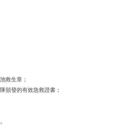
泳池救生章；
助隊頒發的有效急救證書；
績。