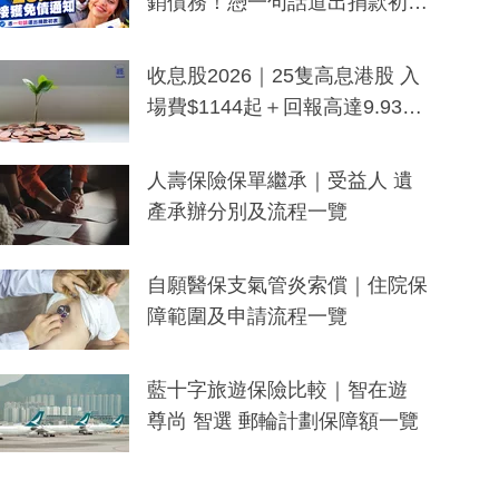
銷債務！憑一句話道出捐款初
衷：加州26萬人接獲免債通知、
一度被誤當詐騙手段
收息股2026｜25隻高息港股 入
場費$1144起＋回報高達9.93
厘！持續更新
人壽保險保單繼承｜受益人 遺
產承辦分別及流程一覽
自願醫保支氣管炎索償｜住院保
障範圍及申請流程一覽
藍十字旅遊保險比較｜智在遊
尊尚 智選 郵輪計劃保障額一覽