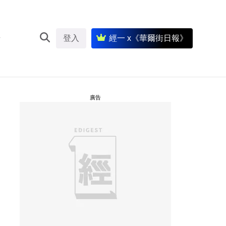
登入
經一 x《華爾街日報》
廣告