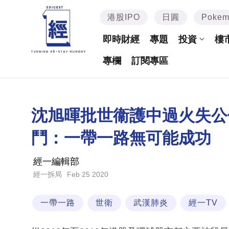
港股IPO
日圓
Poke
即時財經
專題
投資
樓
專欄
訂閱專區
沈旭暉批世衞護中過火失公
鬥：一帶一路無可能成功
經一編輯部
Feb 25 2020
經一拆局
一帶一路
世衛
武漢肺炎
經一TV