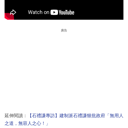
廣告
延伸閱讀：
【石禮謙專訪】建制派石禮謙狠批政府「無用人
之道，無容人之心！」