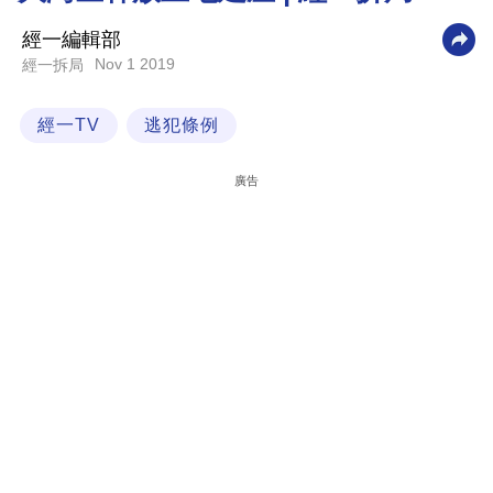
科
經一編輯部
技
Nov 1 2019
經一拆局
職
經一TV
逃犯條例
場
生
廣告
活
時
事
專
欄
訂
閱
專
區