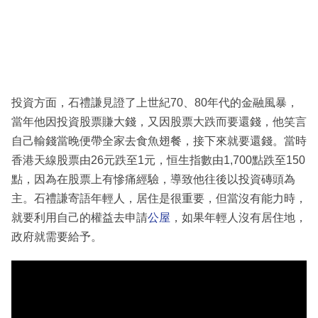
投資方面，石禮謙見證了上世紀70、80年代的金融風暴，
當年他因投資股票賺大錢，又因股票大跌而要還錢，他笑言
自己輸錢當晚便帶全家去食魚翅餐，接下來就要還錢。當時
香港天線股票由26元跌至1元，恒生指數由1,700點跌至150
點，因為在股票上有慘痛經驗，導致他往後以投資磚頭為
主。石禮謙寄語年輕人，居住是很重要，但當沒有能力時，
就要利用自己的權益去申請
公屋
，如果年輕人沒有居住地，
政府就需要給予。