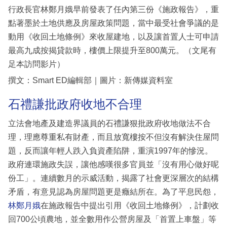
行政長官林鄭月娥早前發表了任內第三份《施政報告》，重
點著墨於土地供應及房屋政策問題，當中最受社會爭議的是
動用《收回土地條例》來收屋建地，以及讓首置人士可申請
最高九成按揭貸款時，樓價上限提升至800萬元。（文尾有
足本訪問影片）
撰文：Smart ED編輯部｜圖片：新傳媒資料室
石禮謙批政府收地不合理
立法會地產及建造界議員的石禮謙狠批政府收地做法不合
理，理應尊重私有財產，而且放寬樓按不但沒有解決住屋問
題，反而讓年輕人跌入負資產陷阱，重演1997年的慘況。
政府連環施政失誤，讓他感嘆很多官員並「沒有用心做好呢
份工」。連續數月的示威活動，揭露了社會更深層次的結構
矛盾，有意見認為房屋問題更是癥結所在。為了平息民怨，
林鄭月娥
在施政報告中提出引用《收回土地條例》，計劃收
回700公頃農地，並全數用作公營房屋及「首置上車盤」等