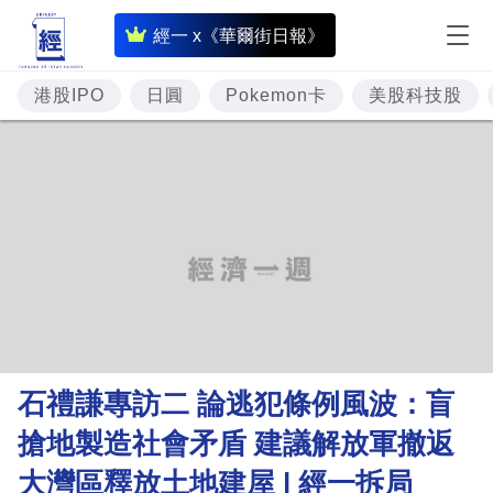
即
經一 x《華爾街日報》
時
財
港股IPO
日圓
Pokemon卡
美股科技股
經
專
題
投
資
樓
市
理
石禮謙專訪二 論逃犯條例風波：盲
財
搶地製造社會矛盾 建議解放軍撤返
商
大灣區釋放土地建屋 | 經一拆局
業