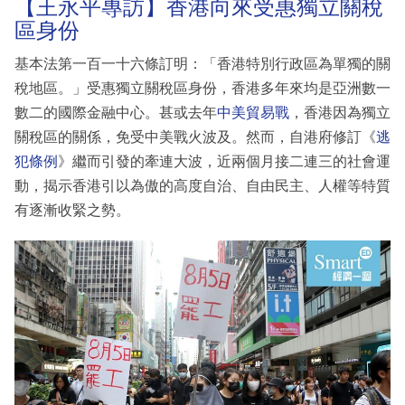
【王永平專訪】香港向來受惠獨立關稅
區身份
基本法第一百一十六條訂明：「香港特別行政區為單獨的關
稅地區。」受惠獨立關稅區身份，香港多年來均是亞洲數一
數二的國際金融中心。甚或去年
中美貿易戰
，香港因為獨立
關稅區的關係，免受中美戰火波及。然而，自港府修訂《
逃
犯條例
》繼而引發的牽連大波，近兩個月接二連三的社會運
動，揭示香港引以為傲的高度自治、自由民主、人權等特質
有逐漸收緊之勢。