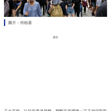
圖片：何柏基
廣告