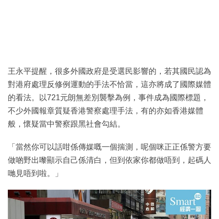
王永平提醒，很多外國政府是受選民影響的，若其國民認為
對港府處理反修例運動的手法不恰當，這亦將成了國際媒體
的看法。以721元朗無差別襲擊為例，事件成為國際標題，
不少外國報章質疑香港警察處理手法，有的亦如香港媒體
般，懷疑當中警察跟黑社會勾結。
「當然你可以話咁係傳媒嘅一個揣測，呢個咪正正係警方要
做啲野出嚟顯示自己係清白，但到依家你都做唔到，起碼人
哋見唔到啦。」