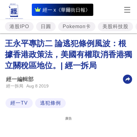
即
經一 x《華爾街日報》
時
財
港股IPO
日圓
Pokemon卡
美股科技股
經
王永平專訪二 論逃犯條例風波：根
專
據香港政策法，美國有權取消香港獨
題
立關稅區地位。| 經一拆局
投
資
經一編輯部
樓
Aug 8 2019
經一拆局
市
經一TV
逃犯條例
理
財
廣告
商
業