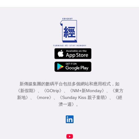
新傳媒集團的數碼平台包括多個網站和應用程式，如
《新假期》
、
《GOtrip》
、
《NM+新Monday》
、
《東方
新地》
、
《more》
、
《Sunday Kiss 親子童萌》
、
《經
濟一週》
。