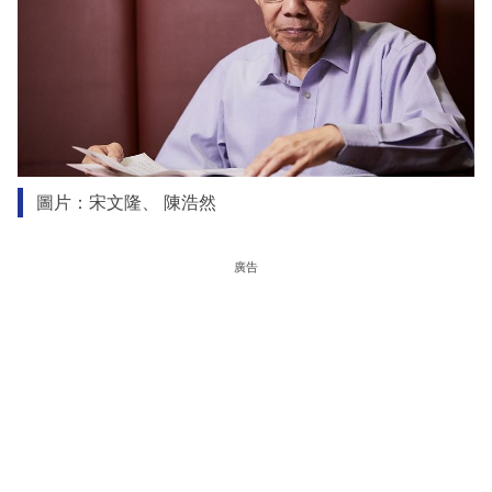
圖片：宋文隆、 陳浩然
廣告