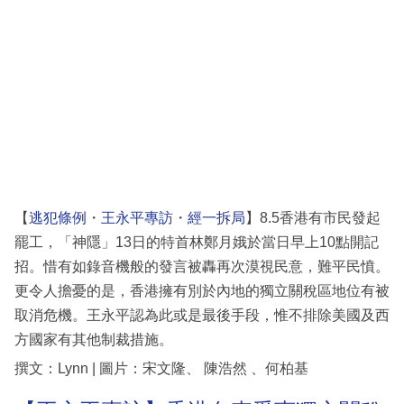
科
技
職
場
生
活
時
【
逃犯條例
・
王永平專訪
・
經一拆局
】8.5香港有市民發起
事
罷工，「神隱」13日的特首林鄭月娥於當日早上10點開記
專
招。惜有如錄音機般的發言被轟再次漠視民意，難平民憤。
欄
更令人擔憂的是，香港擁有別於內地的獨立關稅區地位有被
取消危機。王永平認為此或是最後手段，惟不排除美國及西
訂
方國家有其他制裁措施。
閱
撰文：Lynn | 圖片：宋文隆、 陳浩然 、何柏基
專
區