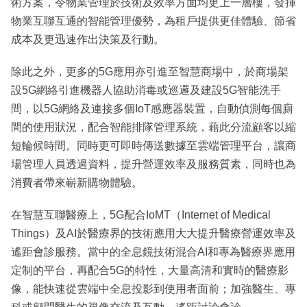
術方案，令物業管理於技術及效率方面均更上一層樓，發揮
物業互聯互通的智能管理優勢，為租戶提供更佳體驗、節省
成本及更迅速作出決策及行動。
除此之外，更多的5G應用亦引進至智慧商場中，於商場架
設5G網絡引進機器人協助消毒或巡邏及建設5G智能洗手
間，以5G網絡及連接多個IoT感應器裝置，自動偵測每個廁
間的使用狀況，配合智能排隊管理系統，藉此分流顧客以縮
短輪候時間。同時更可即時傳送數據至雲端管理平台，讓商
場管理人員透過資料，提升營運效率及服務質素，同時也為
消費者帶來嶄新購物體驗。
在智慧互聯醫療上，5G配合IoMT（Internet of Medical
Things）及AI於醫療界的技術應用大大提升醫療營運效率及
遙距會診服務。當中的全息鏡技術混合AI和專為醫療界應用
定制的平台，再配合5G的特性，大量高清和實時的醫療影
像，能快速從雲端中全息投影到使用者面前；加強醫生、專