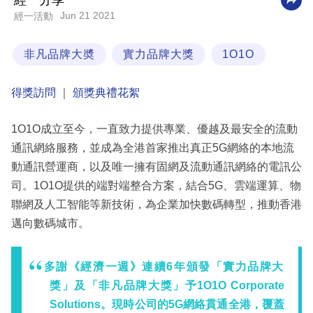
經一分享
Jun 21 2021
經一活動
科
技
非凡品牌大奬
實力品牌大獎
1O1O
職
場
得獎訪問
｜
頒獎典禮花絮
生
1O1O成立至今，一直致力提供專業、優越及最安全的流動
活
通訊網絡服務，並成為全港首家推出真正5G網絡的本地流
時
動通訊營運商，以及唯一擁有固網及流動通訊網絡的電訊公
事
司。1O1O提供的端對端整合方案，結合5G、雲端運算、物
專
聯網及人工智能等新技術，為企業加快數碼轉型，推動香港
欄
邁向數碼城市。
訂
多謝《經濟一週》連續6年頒發「實力品牌大
閱
獎」及「非凡品牌大獎」予1O1O Corporate
專
Solutions。現時公司的5G網絡貫通全港，覆蓋
區