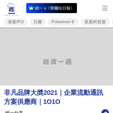
即
經一 x《華爾街日報》
時
財
港股IPO
日圓
Pokemon卡
美股科技股
經
專
題
投
資
樓
市
理
非凡品牌大奬2021｜企業流動通訊
財
方案供應商｜1O1O
商
業