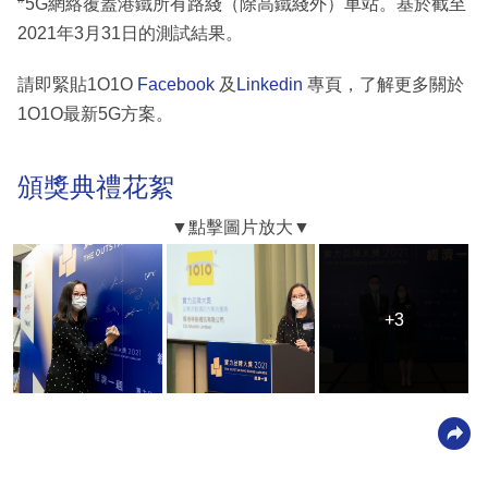
5G網絡覆蓋港鐵所有路綫（除高鐵綫外）車站。基於截至
2021年3月31日的測試結果。
請即緊貼1O1O
Facebook
及
Linkedin
專頁，了解更多關於
1O1O最新5G方案。
頒獎典禮花絮
+3
+3