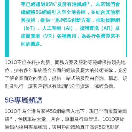
^
＃
率已經超過95%
及所有港鐵綫
。未來我們會
繼續將5G網絡引入至全港各區，並結合其他新
興技術，提供一系列5G創新方案，推動物聯網
（IoT）、人工智能（AI）、擴增實境（AR）及
虛擬實境（VR）各種應用，為各行各業帶來不
同的機遇。
1O1O不但在科技創新、商務方案及服務等範疇保持領先地
位，擁有多年系統整合方面的經驗及龐大的技術團隊，充分
了解企業面對的問題，提供一站式的服務由咨詢、構思、規
劃及執行，讓客戶得以有效調配公司資源，減輕負擔。
5G專屬頻譜
1O1O作為全港首家將5G網絡帶入地下，現已全面覆蓋港鐵
＃
綫
，包括車站大堂、月台，車廂及行車管道。1O1O更於
港鐵內採用專屬頻譜，讓用戶能體驗真正高速5G流動網