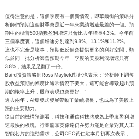
值得注意的是，這個季度有一個新情況，即華爾街的策略分
析師們預期這個財季會是近一年來業績增速最差的一個。預
期中的標普500指數盈利增速只會比去年增長4.3%。今年前
三個季度裏，這個增速分別達到9.8%、13.1%和11.2%。
這也不完全是壞事，預期低反倒會提供更多的利好空間，類
似於同一批分析師曾預期今年一季度的美股利潤增速只有
3.8%，結果足足翻了一倍。
Baird投資策略師Ross Mayfield對此也表示：“分析師下調每
股收益預期的幅度比通常情況下要大，這可能會導致超出預
期的概率上升，股市表現也會更好。”
過去兩年，AI爆發式發展帶動了業績增長，也成為了美股上
漲的主要動力。
從目前的機構預測看，科技和通信科技將成為上季度盈利增
速最快的板塊。行業龍頭英偉達仍在努力滿足企業對其人工
智能芯片的強勁需求，公司CEO黃仁勛本月初再次表示，