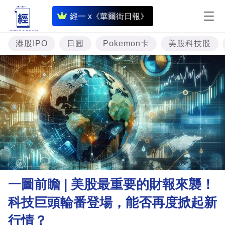
即
經一 x《華爾街日報》
時
財
港股IPO
日圓
Pokemon卡
美股科技股
經
專
題
投
資
樓
市
理
一圖前瞻 | 美股最重要的財報來襲！
財
科技巨頭輪番登場，能否再度掀起新
商
行情？
業