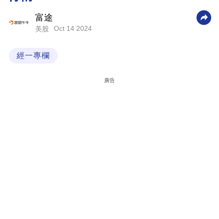
科
富途
技
Oct 14 2024
美股
職
經一專欄
場
生
廣告
活
時
事
專
欄
訂
閱
專
區