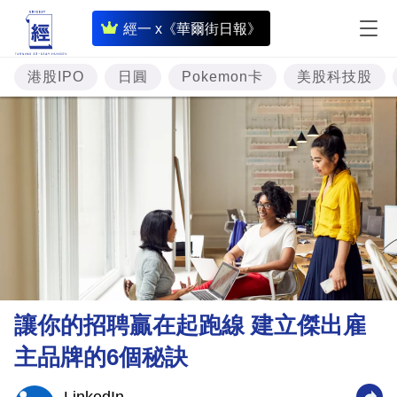
即
經一 x《華爾街日報》
時
財
港股IPO
日圓
Pokemon卡
美股科技股
經
專
題
投
資
樓
市
理
讓你的招聘贏在起跑線 建立傑出雇
財
主品牌的6個秘訣
商
業