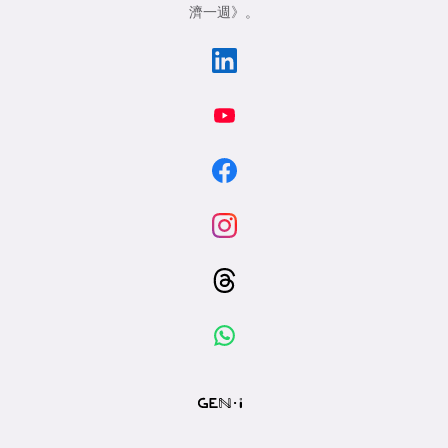
濟一週》
。