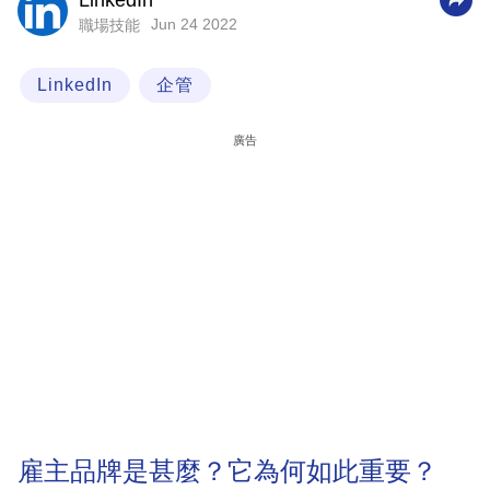
LinkedIn
Jun 24 2022
職場技能
科
技
LinkedIn
企管
職
場
廣告
生
活
時
事
專
欄
訂
閱
專
雇主品牌是甚麼？它為何如此重要？
區