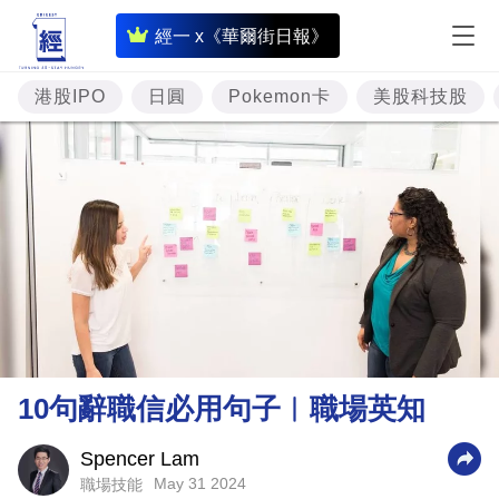
即
經一 x《華爾街日報》
時
財
港股IPO
日圓
Pokemon卡
美股科技股
經
專
題
投
資
樓
市
理
10句辭職信必用句子︳職場英知
財
商
Spencer Lam
May 31 2024
職場技能
業