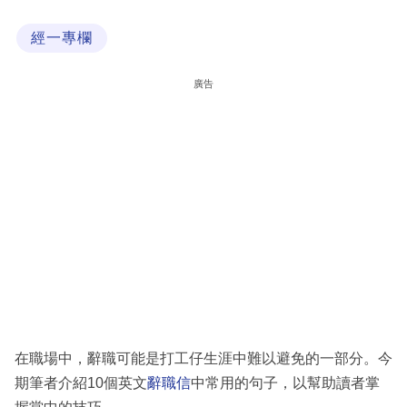
科
經一專欄
技
職
廣告
場
生
活
時
事
專
欄
訂
閱
在職場中，辭職可能是打工仔生涯中難以避免的一部分。今
專
期筆者介紹10個英文
辭職信
中常用的句子，以幫助讀者掌
區