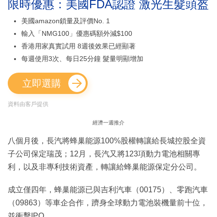
限時優惠：美國FDA認證 激光生髮頭盔
美國amazon鎖量及評價No. 1
輸入「NMG100」優惠碼額外減$100
香港用家真實試用 8週後效果已經顯著
每週使用3次、每日25分鐘 髮量明顯增加
立即選購
資料由客戶提供
經濟一週推介
八個月後，長汽將蜂巢能源100%股權轉讓給長城控股全資
子公司保定瑞茂；12月，長汽又將123項動力電池相關專
利，以及非專利技術資產，轉讓給蜂巢能源保定分公司。
成立僅四年，蜂巢能源已與吉利汽車（00175）、零跑汽車
（09863）等車企合作，躋身全球動力電池裝機量前十位，
並衝擊IPO。