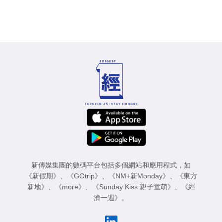
新傳媒集團的數碼平台包括多個網站和應用程式，如
《新假期》
、
《GOtrip》
、
《NM+新Monday》
、
《東方
新地》
、
《more》
、
《Sunday Kiss 親子童萌》
、
《經
濟一週》
。