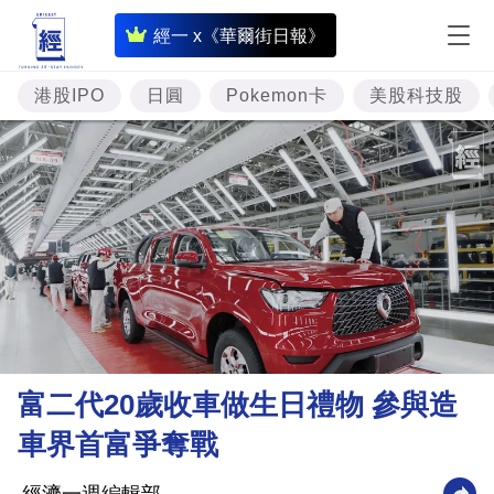
即
經一 x《華爾街日報》
時
財
港股IPO
日圓
Pokemon卡
美股科技股
經
專
題
投
資
樓
市
理
富二代20歲收車做生日禮物 參與造
財
車界首富爭奪戰
商
業