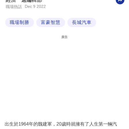
經濟一週編輯部
Dec 9 2022
職場熱話
科
技
職場制勝
富豪智慧
長城汽車
職
場
廣告
生
活
時
事
專
欄
訂
閱
專
出生於1964年的魏建軍，20歲時就擁有了人生第一輛汽
區