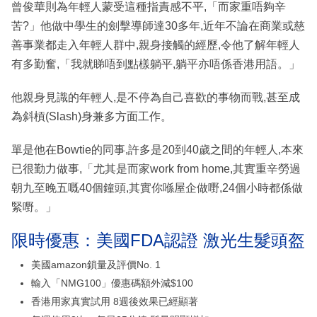
曾俊華則為年輕人蒙受這種指責感不平,「而家重唔夠辛
苦?」他做中學生的劍擊導師達30多年,近年不論在商業或慈
善事業都走入年輕人群中,親身接觸的經歷,令他了解年輕人
有多勤奮,「我就睇唔到點樣躺平,躺平亦唔係香港用語。」
他親身見識的年輕人,是不停為自己喜歡的事物而戰,甚至成
為斜槓(Slash)身兼多方面工作。
單是他在Bowtie的同事,許多是20到40歲之間的年輕人,本來
已很勤力做事,「尤其是而家work from home,其實重辛勞過
朝九至晚五嘅40個鐘頭,其實你喺屋企做嘢,24個小時都係做
緊嘢。」
限時優惠：美國FDA認證 激光生髮頭盔
美國amazon鎖量及評價No. 1
輸入「NMG100」優惠碼額外減$100
香港用家真實試用 8週後效果已經顯著