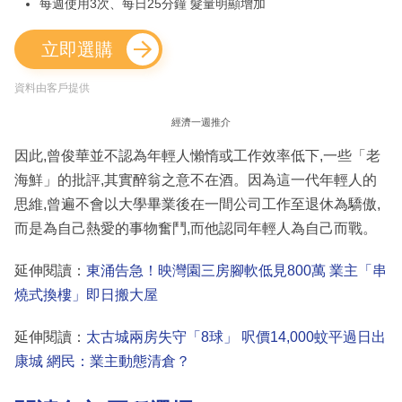
每週使用3次、每日25分鐘 髮量明顯增加
立即選購
資料由客戶提供
經濟一週推介
因此,曾俊華並不認為年輕人懶惰或工作效率低下,一些「老
海鮮」的批評,其實醉翁之意不在酒。因為這一代年輕人的
思維,曾遍不會以大學畢業後在一間公司工作至退休為驕傲,
而是為自己熱愛的事物奮鬥,而他認同年輕人為自己而戰。
延伸閱讀：
東涌告急！映灣園三房腳軟低見800萬 業主「串
燒式換樓」即日搬大屋
延伸閱讀：
太古城兩房失守「8球」 呎價14,000蚊平過日出
康城 網民：業主動態清倉？