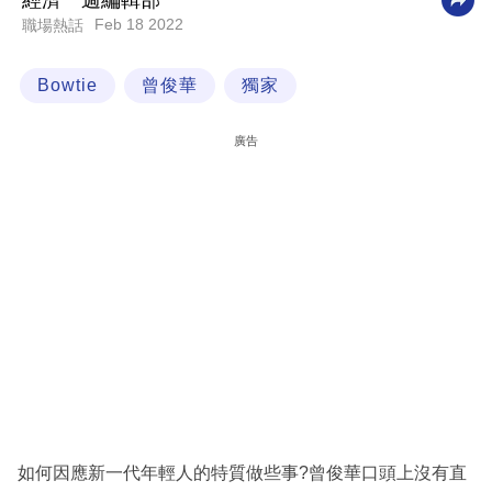
經濟一週編輯部
Feb 18 2022
職場熱話
科
技
Bowtie
曾俊華
獨家
職
場
廣告
生
活
時
事
專
欄
訂
閱
專
如何因應新一代年輕人的特質做些事?曾俊華口頭上沒有直
區