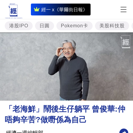
即
經一 x《華爾街日報》
時
財
港股IPO
日圓
Pokemon卡
美股科技股
經
專
題
投
資
樓
市
理
「老海鮮」鬧後生仔躺平 曾俊華:仲
財
唔夠辛苦?做嘢係為自己
商
業