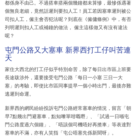
都係身不由己。不過搭車搭兩個幾鐘都未算慘，最慘係遇著
個無良老細，竟然話遲到要扣人工！員工若因塞車遲到被公
司扣人工，僱主會否犯法呢？到底在《僱傭條例》中，有否
列明遲到扣人工或補鐘的做法， 僱主這樣做又有沒有違法
呢？
屯門公路又大塞車 新界西打工仔叫苦連
天
家住大西北的打工仔似乎特別命苦，除了每日出市區上班要
長途跋涉外，還要接受屯門公路「每日一小塞 三日一大
塞」的考驗，即使比市區同事提早一個小時出門，最後亦難
逃遲到命運。
新界西的網民紛紛投訴屯門公路經常塞車的情況，留言「朝
早7點幾出門避塞車，點知嚟單咁嘅嘢」、「試過一日喺屯
門公路度過六個鐘」、「唔該個司機唔好再揸車」等表達對
塞車的不滿，亦有人笑指「屯公唔塞先係新聞呀」。