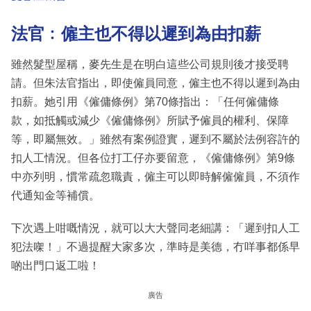
法官﹕僱主也不得以遲到為由扣薪
雖然髮型屋稱，麥先生是在明白這些公司規則後才接受聘
請。但朱法官指出，即使僱員同意，僱主也不得以遲到為由
扣薪。她引用《僱傭條例》第70條指出：「任何僱傭條
款，如抵觸或減少《僱傭條例》所賦予僱員的權利、保障
等，即屬無效。」雖然有案例證實，遲到不屬於法例容許的
扣人工情況。但各位打工仔亦要留意，《僱傭條例》第9條
中亦列明，慣常疏忽職責，僱主可以即時解僱僱員，不須作
代通知金等補償。
下次遇上咁嘅情況，就可以大大聲同老細講：「遲到扣人工
犯法㗎！」不過提醒大家多次，準時是美德，冇咩事都係早
啲出門口返工啦！
廣告