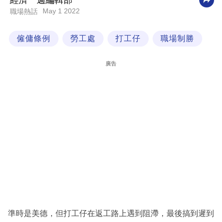
經濟一週編輯部
May 1 2022
職場熱話
科
技
僱傭條例
勞工處
打工仔
職場制勝
職
場
廣告
生
活
時
事
專
欄
訂
閱
專
準時是美德，但打工仔在返工路上遇到阻滯，最後搞到遲到
區