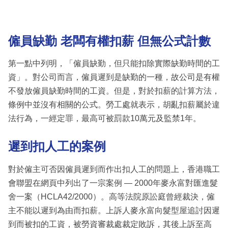
僱員缺勤 老闆有權扣薪 但無公式計數
第一點中列明，「僱員缺勤，但只能扣除實際缺勤時間的工
資」。對公司而言，僱員遲到是缺勤的一種，故公司是有權
不發放僱員缺勤時間的工資。但是，對於扣薪的計算方法，
條例中並沒有相關的公式。勞工處就表示，胡亂扣薪屬於違
法行為，一經定罪，最高可被罰款10萬元及監禁1年。
遲到扣人工的案例
對於僱主可否因僱員遲到而作出扣人工的問題上，香港職工
會聯盟在網頁中列出了一宗案例 — 2000年麥永富對匯進髮
舍一案（HCLA42/2000）。高等法院原訟庭曾經裁決，僱
主不能以遲到為由而扣薪。上訴人麥永富向髮型屋追討因遲
到而被扣的工資，被勞資審裁處裁定敗訴，其後上訴至高