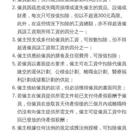
僱員因疏忽或失職而損壞或遺失僱主的貨品、設備或
財產，每次只可按值扣除，但以不超過300元爲限。
此外，在這些情況下扣除的工資總額，亦不得超過僱
員該工資期所得工資的四分之一；
僱主預支或多付給僱員的工資，可按數扣除，但不得
超過僱員該工資期工資的四分之一；
僱主供應給僱員的膳食及住宿費用，可按值扣除；
若僱員以書面提出要求，僱主可在工資中扣除代僱員
繳交的退休計劃、公積金計劃、離職金計劃、醫療福
利計劃或儲蓄計劃的供款；
僱主借給僱員的款項，但必須獲得僱員的書面同意；
若僱主在僱員提供所需文件前已支付侍產假薪酬予僱
員，但僱員在放取首天侍產假後的三個月內或離職時
仍沒有向僱主提供所需文件，僱主可從僱員工資中扣
回已發放的侍產假薪酬；
僱主根據任何法例的規定或獲法例授權，可扣除僱員