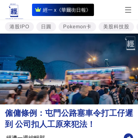
即
經一 x《華爾街日報》
時
財
港股IPO
日圓
Pokemon卡
美股科技股
經
專
題
投
資
樓
市
理
僱傭條例：屯門公路塞車令打工仔遲
財
到 公司扣人工原來犯法！
商
業