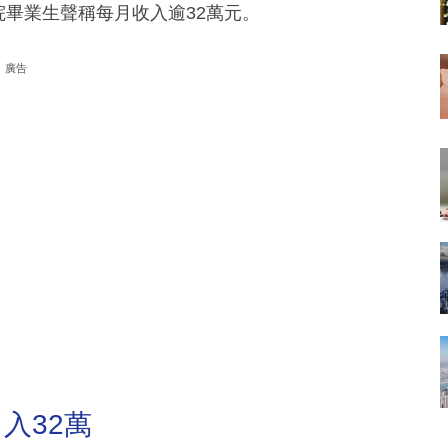
院畢業生聲稱每月收入逾32萬元。
廣告
入32萬