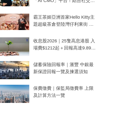
「AI CMO」平台！結合社交聆
聽與廣東話大模型 助中小企數
分鐘生成「貼地」宣傳短片
霸王茶姬亞洲首家Hello Kitty主
題超級茶倉登陸灣仔利東街 推
出首創「伯爵紅茶色」Hello Kitt
y及香港限定特調系列
收息股2026｜25隻高息港股 入
場費$1212起＋回報高達9.89
厘！持續更新
儲蓄保險回報率｜滙豐 中銀最
新保證回報一覽及揀選須知
保費徵費｜保監局徵費率 上限
及計算方法一覽