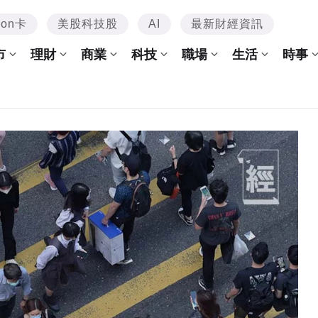
mon卡
美股科技股
AI
最新財經資訊
市
理財
商業
科技
職場
生活
時事