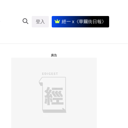
登入
經一 x《華爾街日報》
廣告