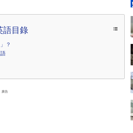
英語目錄
on」？
用語
廣告