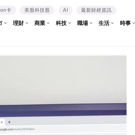
mon卡
美股科技股
AI
最新財經資訊
市
理財
商業
科技
職場
生活
時事