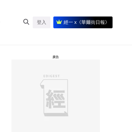
登入
經一 x《華爾街日報》
廣告