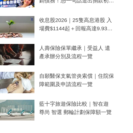
銷債務！憑一句話道出捐款初
衷：加州26萬人接獲免債通知、
一度被誤當詐騙手段
收息股2026｜25隻高息港股 入
場費$1144起＋回報高達9.93
厘！持續更新
人壽保險保單繼承｜受益人 遺
產承辦分別及流程一覽
自願醫保支氣管炎索償｜住院保
障範圍及申請流程一覽
藍十字旅遊保險比較｜智在遊
尊尚 智選 郵輪計劃保障額一覽