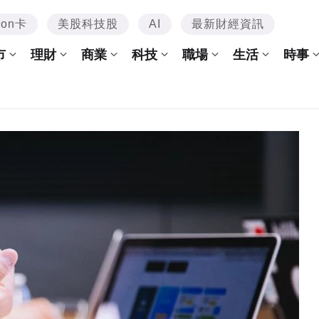
mon卡
美股科技股
AI
最新財經資訊
市
理財
商業
科技
職場
生活
時事