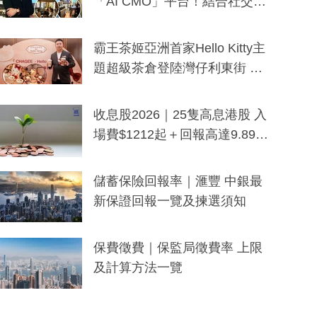
「AI CMO」平台！結合社交聆
聽與廣東話大模型 助中小企數
分鐘生成「貼地」宣傳短片
霸王茶姬亞洲首家Hello Kitty主
題超級茶倉登陸灣仔利東街 推
出首創「伯爵紅茶色」Hello Kitt
y及香港限定特調系列
收息股2026｜25隻高息港股 入
場費$1212起＋回報高達9.89
厘！持續更新
儲蓄保險回報率｜滙豐 中銀最
新保證回報一覽及揀選須知
保費徵費｜保監局徵費率 上限
及計算方法一覽