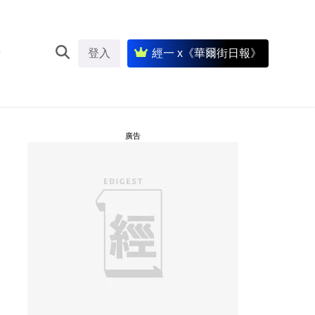
登入
經一 x《華爾街日報》
廣告