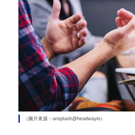
（圖片來源：unsplash@headwayio）