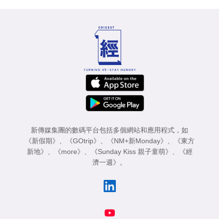
新傳媒集團的數碼平台包括多個網站和應用程式，如
《新假期》
、
《GOtrip》
、
《NM+新Monday》
、
《東方
新地》
、
《more》
、
《Sunday Kiss 親子童萌》
、
《經
濟一週》
。