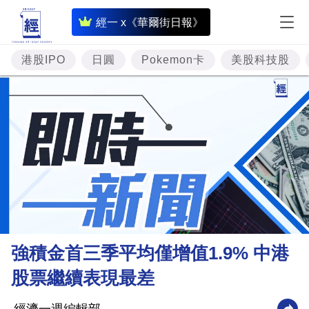
即
經一 x《華爾街日報》
時
財
港股IPO
日圓
Pokemon卡
美股科技股
經
專
題
投
資
樓
市
理
強積金首三季平均僅增值1.9% 中港
財
股票繼續表現最差
商
業