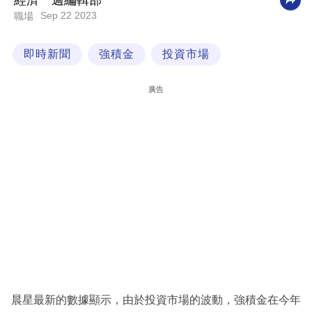
經濟一週編輯部
Sep 22 2023
職場
科
技
即時新聞
強積金
投資市場
職
場
廣告
生
活
時
事
專
欄
訂
閱
專
晨星最新的數據顯示，由於投資市場的波動，強積金在今年
區