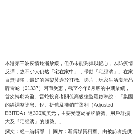
科
技
職
場
生
活
本港第三波疫情逐漸放緩，但仍未能夠掉以輕心，以防疫情
時
反彈，故不少人仍然「宅在家中」，帶動「宅經濟」。在家
事
百無聊賴，最好的娛樂莫過於打機、睇片，玩家生活潮流品
牌雷蛇（01337）因而受惠，截至今年6月底的中期業績，
專
首次轉虧為盈。雷蛇投資者關係高級總監羅啟琳說：「集團
欄
的經調整除息、稅、折舊及攤銷前盈利（Adjusted
訂
EBITDA）達320萬美元，主要受惠於品牌優勢、用戶群擴
閱
大及『宅經濟』的趨勢。」
專
撰文：經一編輯部 ｜ 圖片：新傳媒資料室、由被訪者提供
區