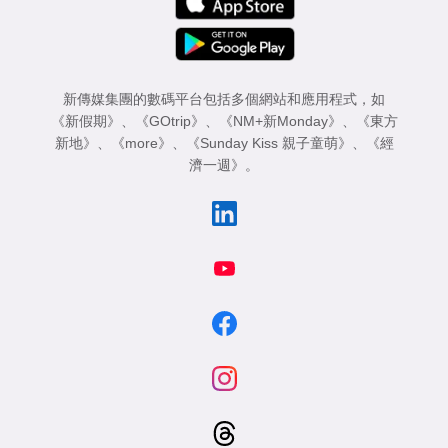
新傳媒集團的數碼平台包括多個網站和應用程式，如
《新假期》
、
《GOtrip》
、
《NM+新Monday》
、
《東方
新地》
、
《more》
、
《Sunday Kiss 親子童萌》
、
《經
濟一週》
。