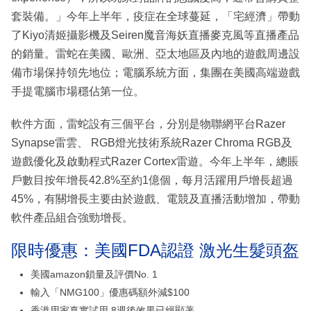
套裝備。」今年上半年，疫症在全球蔓延，「宅經濟」帶動
了Kiyo清姬攝影機及Seiren魔音海妖直播麥克風等直播產品
的銷量。雷蛇在美國、歐洲、亞太地區及內地的遊戲周邊設
備市場保持領先地位；電腦系統方面，集團在美國高端遊戲
手提電腦市場穩佔第一位。
軟件方面，雷蛇設有三個平台，分別是物聯網平台Razer
Synapse雷雲、 RGB燈光技術系統Razer Chroma RGB及
遊戲優化及啟動程式Razer Cortex雷遊。今年上半年，總賬
戶數目按年增長42.8%至約1億個，每月活躍用戶增長超過
45%，有關增長主要由於遊戲、電競及直播活動增加，帶動
軟件產品組合強勁增長。
限時優惠：美國FDA認證 激光生髮頭盔
美國amazon鎖量及評價No. 1
輸入「NMG100」優惠碼額外減$100
香港用家真實試用 8週後效果已經顯著