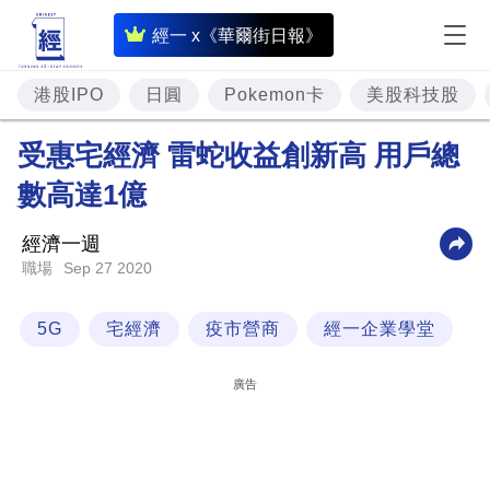
即
經一 x《華爾街日報》
時
財
港股IPO
日圓
Pokemon卡
美股科技股
經
受惠宅經濟 雷蛇收益創新高 用戶總
專
數高達1億
題
投
經濟一週
資
Sep 27 2020
職場
樓
5G
宅經濟
疫市營商
經一企業學堂
市
理
廣告
財
商
業