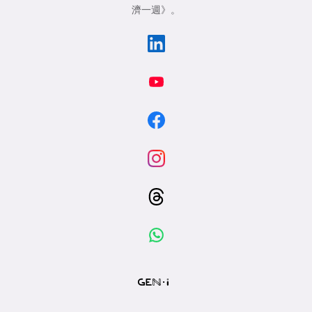
濟一週》
。