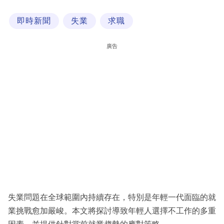
科
即時新聞
失業
求職
技
職
廣告
場
生
活
時
事
專
欄
訂
閱
失業問題在全球範圍內持續存在，特別是年輕一代面臨的就
專
業挑戰愈加嚴峻。本文將探討導致年輕人選擇不工作的多重
區