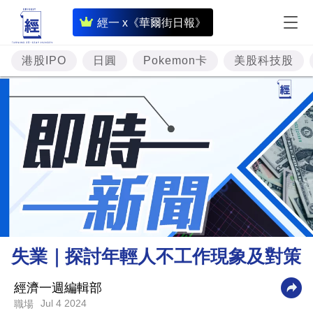
即
經一 x《華爾街日報》
時
財
港股IPO
日圓
Pokemon卡
美股科技股
經
專
題
投
資
樓
市
理
失業｜探討年輕人不工作現象及對策
財
商
經濟一週編輯部
Jul 4 2024
職場
業